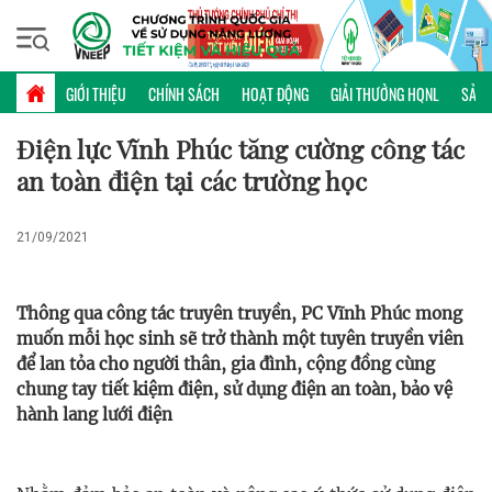
Thứ bảy, 08/08/2026 | 00:58 GMT+7
ĐIỂN HÌNH
GIỚI THIỆU
CHÍNH SÁCH
HOẠT ĐỘNG
GIẢI THƯỞNG HQNL
SẢN 
Điện lực Vĩnh Phúc tăng cường công tác
an toàn điện tại các trường học
21/09/2021
Thông qua công tác truyên truyền, PC Vĩnh Phúc mong
muốn mỗi học sinh sẽ trở thành một tuyên truyền viên
để lan tỏa cho người thân, gia đình, cộng đồng cùng
chung tay tiết kiệm điện, sử dụng điện an toàn, bảo vệ
hành lang lưới điện