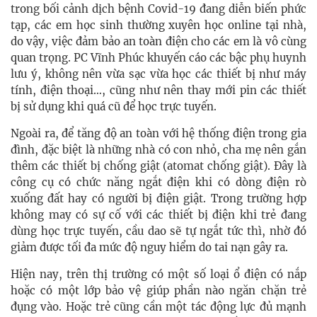
trong bối cảnh dịch bệnh Covid-19 đang diễn biến phức
tạp, các em học sinh thường xuyên học online tại nhà,
do vậy, việc đảm bảo an toàn điện cho các em là vô cùng
quan trọng. PC Vĩnh Phúc khuyến cáo các bậc phụ huynh
lưu ý, không nên vừa sạc vừa học các thiết bị như máy
tính, điện thoại…, cũng như nên thay mới pin các thiết
bị sử dụng khi quá cũ để học trực tuyến.
Ngoài ra, để tăng độ an toàn với hệ thống điện trong gia
đình, đặc biệt là những nhà có con nhỏ, cha mẹ nên gắn
thêm các thiết bị chống giật (atomat chống giật). Đây là
công cụ có chức năng ngắt điện khi có dòng điện rò
xuống đất hay có người bị điện giật. Trong trường hợp
không may có sự cố với các thiết bị điện khi trẻ đang
dùng học trực tuyến, cầu dao sẽ tự ngắt tức thì, nhờ đó
giảm được tối đa mức độ nguy hiểm do tai nạn gây ra.
Hiện nay, trên thị trường có một số loại ổ điện có nắp
hoặc có một lớp bảo vệ giúp phần nào ngăn chặn trẻ
đụng vào. Hoặc trẻ cũng cần một tác động lực đủ mạnh