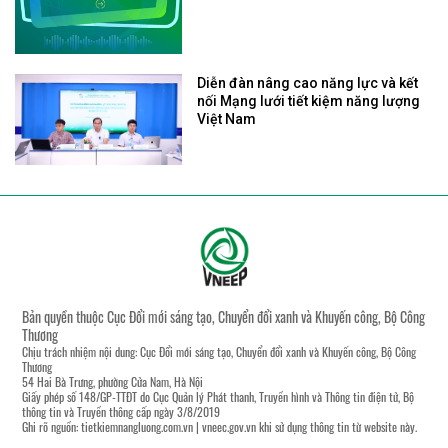
Diễn đàn nâng cao năng lực và kết
nối Mạng lưới tiết kiệm năng lượng
Việt Nam
Bản quyền thuộc Cục Đổi mới sáng tạo, Chuyển đổi xanh và Khuyến công, Bộ Công
Thương
Chịu trách nhiệm nội dung: Cục Đổi mới sáng tạo, Chuyển đổi xanh và Khuyến công, Bộ Công
Thương
54 Hai Bà Trưng, phường Cửa Nam, Hà Nội
Giấy phép số 148/GP-TTĐT do Cục Quản lý Phát thanh, Truyền hình và Thông tin điện tử, Bộ
thông tin và Truyền thông cấp ngày 3/8/2019
Ghi rõ nguồn:
tietkiemnangluong.com.vn
|
vneec.gov.vn
khi sử dụng thông tin từ website này.