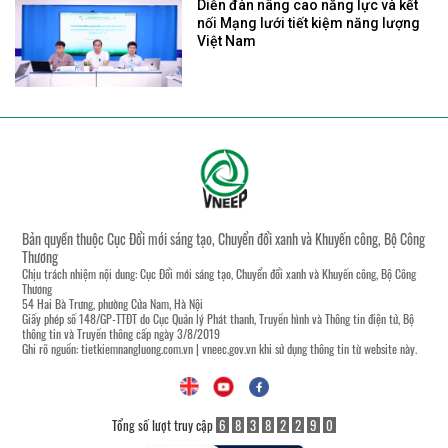
Diễn đàn nâng cao năng lực và kết
nối Mạng lưới tiết kiệm năng lượng
Việt Nam
Bản quyền thuộc Cục Đổi mới sáng tạo, Chuyển đổi xanh và Khuyến công, Bộ Công
Thương
Chịu trách nhiệm nội dung: Cục Đổi mới sáng tạo, Chuyển đổi xanh và Khuyến công, Bộ Công
Thương
54 Hai Bà Trưng, phường Cửa Nam, Hà Nội
Giấy phép số 148/GP-TTĐT do Cục Quản lý Phát thanh, Truyền hình và Thông tin điện tử, Bộ
thông tin và Truyền thông cấp ngày 3/8/2019
Ghi rõ nguồn:
tietkiemnangluong.com.vn
|
vneec.gov.vn
khi sử dụng thông tin từ website này.
Tổng số lượt truy cập
6
8
3
8
2
2
9
0