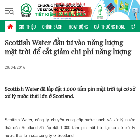
Thứ bảy, 08/08/2026 | 17:45 GMT+7
ĐIỂN HÌNH
GIỚI THIỆU
CHÍNH SÁCH
HOẠT ĐỘNG
GIẢI THƯỞNG HQNL
SẢN 
Scottish Water đầu tư vào năng lượng
mặt trời để cắt giảm chi phí năng lượng
20/04/2016
Scottish Water đã lắp đặt 1.000 tấm pin mặt trời tại cơ sở
xử lý nước thải lớn ở Scotland.
Scottish Water, công ty chuyên cung cấp nước sạch và xử lý nước
thải của Scotland đã lắp đặt 1.000 tấm pin mặt trời tại cơ sở xử lý
nước thải lớn của công ty ở Scotland.