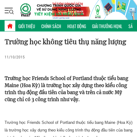
Thứ năm, 06/08/2026 | 13:01 GMT+7
ĐIỂN HÌNH
GIỚI THIỆU
CHÍNH SÁCH
HOẠT ĐỘNG
GIẢI THƯỞNG HQNL
SẢN 
Trường học không tiêu thụ năng lượng
11/10/2015
Trường học Friends School of Portland thuộc tiểu bang
Maine (Hoa Kỳ) là trường học xây dựng theo kiểu công
trình thụ động đầu tiên của bang và trên cả nước Mỹ
cũng chỉ có 3 công trình như vậy.
Trường học Friends School of Portland thuộc tiểu bang Maine (Hoa Kỳ)
là trường học xây dựng theo kiểu công trình thụ động đầu tiên của bang