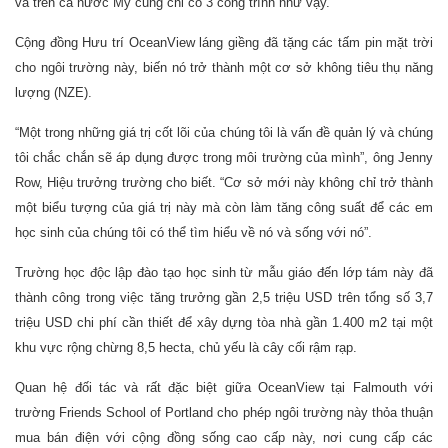
và trên cả nước Mỹ cũng chỉ có 3 công trình như vậy.
Cộng đồng Hưu trí OceanView láng giềng đã tặng các tấm pin mặt trời
cho ngôi trường này, biến nó trở thành một cơ sở không tiêu thụ năng
lượng (NZE).
“Một trong những giá trị cốt lõi của chúng tôi là vấn đề quản lý và chúng
tôi chắc chắn sẽ áp dụng được trong môi trường của mình”, ông Jenny
Row, Hiệu trưởng trường cho biết. “Cơ sở mới này không chỉ trở thành
một biểu tượng của giá trị này mà còn làm tăng công suất để các em
học sinh của chúng tôi có thể tìm hiểu về nó và sống với nó”.
Trường học độc lập đào tạo học sinh từ mẫu giáo đến lớp tám này đã
thành công trong việc tăng trưởng gần 2,5 triệu USD trên tổng số 3,7
triệu USD chi phí cần thiết để xây dựng tòa nhà gần 1.400 m2 tại một
khu vực rộng chừng 8,5 hecta, chủ yếu là cây cối rậm rạp.
Quan hệ đối tác và rất đặc biệt giữa OceanView tại Falmouth với
trường Friends School of Portland cho phép ngôi trường này thỏa thuận
mua bán điện với cộng đồng sống cao cấp này, nơi cung cấp các