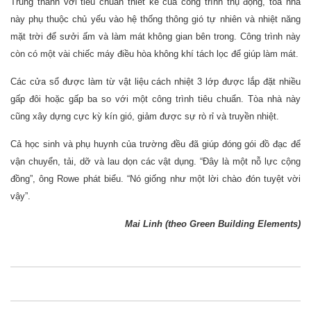
Trung thành với tiêu chuẩn thiết kế của công trình thụ động, tòa nhà
này phụ thuộc chủ yếu vào hệ thống thông gió tự nhiên và nhiệt năng
mặt trời để sưởi ấm và làm mát không gian bên trong. Công trình này
còn có một vài chiếc máy điều hòa không khí tách lọc để giúp làm mát.
Các cửa sổ được làm từ vật liệu cách nhiệt 3 lớp được lắp đặt nhiều
gấp đôi hoặc gấp ba so với một công trình tiêu chuẩn. Tòa nhà này
cũng xây dựng cực kỳ kín gió, giảm được sự rò rỉ và truyền nhiệt.
Cả học sinh và phụ huynh của trường đều đã giúp đóng gói đồ đạc để
vận chuyển, tải, dỡ và lau dọn các vật dụng. “Đây là một nỗ lực cộng
đồng”, ông Rowe phát biểu. “Nó giống như một lời chào đón tuyệt vời
vậy”.
Mai Linh (theo Green Building Elements)