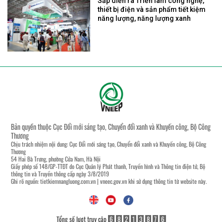
Sắp diễn ra Triển lãm công nghệ,
thiết bị điện và sản phẩm tiết kiệm
năng lượng, năng lượng xanh
Bản quyền thuộc Cục Đổi mới sáng tạo, Chuyển đổi xanh và Khuyến công, Bộ Công
Thương
Chịu trách nhiệm nội dung: Cục Đổi mới sáng tạo, Chuyển đổi xanh và Khuyến công, Bộ Công
Thương
54 Hai Bà Trưng, phường Cửa Nam, Hà Nội
Giấy phép số 148/GP-TTĐT do Cục Quản lý Phát thanh, Truyền hình và Thông tin điện tử, Bộ
thông tin và Truyền thông cấp ngày 3/8/2019
Ghi rõ nguồn:
tietkiemnangluong.com.vn
|
vneec.gov.vn
khi sử dụng thông tin từ website này.
Tổng số lượt truy cập
6
8
2
1
3
8
7
6