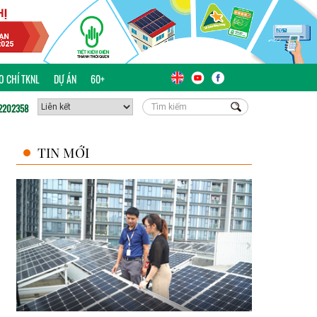
ÁO CHÍ TKNL
DỰ ÁN
60+
2202358
TIN MỚI