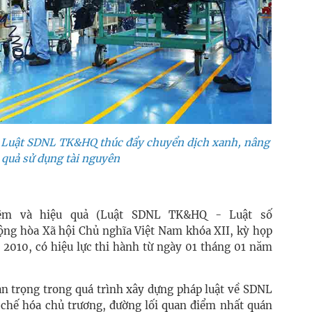
ủa Luật SDNL TK&HQ thúc đẩy chuyển dịch xanh, nâng
 quả sử dụng tài nguyên
iệm và hiệu quả (Luật SDNL TK&HQ - Luật số
ng hòa Xã hội Chủ nghĩa Việt Nam khóa XII, kỳ họp
 2010, có hiệu lực thi hành từ ngày 01 tháng 01 năm
n trọng trong quá trình xây dựng pháp luật về SDNL
 chế hóa chủ trương, đường lối quan điểm nhất quán