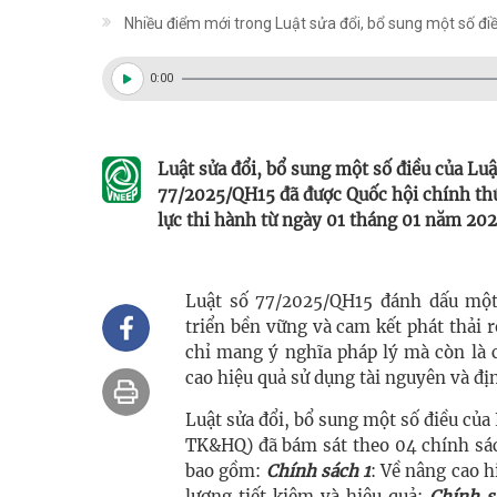
Nhiều điểm mới trong Luật sửa đổi, bổ sung một số đi
0:00
Luật sửa đổi, bổ sung một số điều của Luậ
77/2025/QH15 đã được Quốc hội chính thứ
lực thi hành từ ngày 01 tháng 01 năm 20
Luật số 77/2025/QH15 đánh dấu một 
triển bền vững và cam kết phát thải
chỉ mang ý nghĩa pháp lý mà còn là 
cao hiệu quả sử dụng tài nguyên và đị
Luật sửa đổi, bổ sung một số điều của
TK&HQ) đã bám sát theo 04 chính sá
bao gồm:
Chính sách 1
: Về nâng cao h
lượng tiết kiệm và hiệu quả;
Chính s