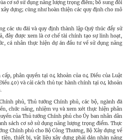
ủa cơ sở sử dụng năng lượng trọng điểm; bổ sung đối
u xây dựng; cũng như hoàn thiện các quy định cho mô
ng các ưu đãi và quy định thành lập Quỹ thúc đẩy sử
, đây được xem là cơ chế tài chính tạo sự linh hoạt,
c, cá nhân thực hiện dự án đầu tư về sử dụng năng
n cấp, phân quyền tại 04 khoản của 04 Điều của Luật
Điều 40) và cải cách thủ tục hành chính tại 04 khoản
.
Chính phủ, Thủ tướng Chính phủ, các bộ, ngành đã
ền, chức năng, nhiệm vụ và xem xét thực hiện phân
 quyền của Thủ tướng Chính phủ cho Ủy ban nhân dân
danh sách cơ sở sử dụng năng lượng trọng điểm. Thực
ướng Chính phủ cho Bộ Công Thương, Bộ Xây dựng về
iện, thiết bị, vật liệu xây dựng phải dán nhãn năng