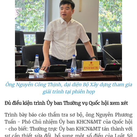
Ông Nguyễn Công Thịnh, dại diện Bộ Xây dựng tham gia
giải trình tại phiên họp
Đủ điều kiện trình Ủy ban Thường vụ Quốc hội xem xét
Trình bày báo cáo thẩm tra sơ bộ, ông Nguyễn Phương
Tuấn - Phó Chủ nhiệm Ủy ban KHCN&MT của Quốc hội
- cho biết: Thường trực Ủy ban KHCN&MT tán thành với
sự cần thiết sửa đổi, bổ sung một số điều của Luật Sử