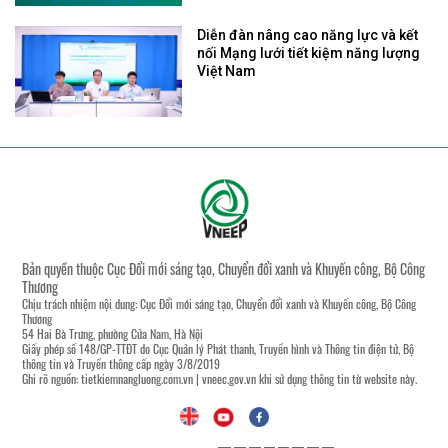
Diễn đàn nâng cao năng lực và kết
nối Mạng lưới tiết kiệm năng lượng
Việt Nam
Bản quyền thuộc Cục Đổi mới sáng tạo, Chuyển đổi xanh và Khuyến công, Bộ Công
Thương
Chịu trách nhiệm nội dung: Cục Đổi mới sáng tạo, Chuyển đổi xanh và Khuyến công, Bộ Công
Thương
54 Hai Bà Trưng, phường Cửa Nam, Hà Nội
Giấy phép số 148/GP-TTĐT do Cục Quản lý Phát thanh, Truyền hình và Thông tin điện tử, Bộ
thông tin và Truyền thông cấp ngày 3/8/2019
Ghi rõ nguồn:
tietkiemnangluong.com.vn
|
vneec.gov.vn
khi sử dụng thông tin từ website này.