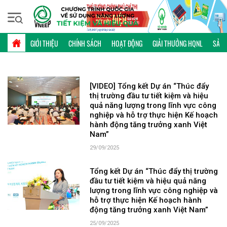
Thứ bảy, 08/08/2026 | 21:41 GMT+7
TỪ KHÓA: KOICA
GIỚI THIỆU
CHÍNH SÁCH
HOẠT ĐỘNG
GIẢI THƯỞNG HQNL
SẢN 
[VIDEO] Tổng kết Dự án “Thúc đẩy
thị trường đầu tư tiết kiệm và hiệu
quả năng lượng trong lĩnh vực công
nghiệp và hỗ trợ thực hiện Kế hoạch
hành động tăng trưởng xanh Việt
Nam”
29/09/2025
Tổng kết Dự án “Thúc đẩy thị trường
đầu tư tiết kiệm và hiệu quả năng
lượng trong lĩnh vực công nghiệp và
hỗ trợ thực hiện Kế hoạch hành
động tăng trưởng xanh Việt Nam”
25/09/2025