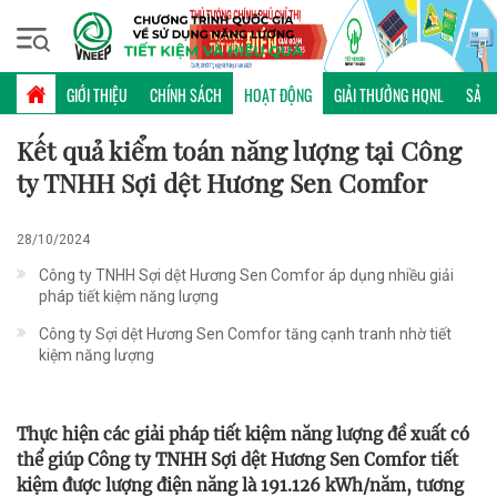
Thứ hai, 10/08/2026 | 10:07 GMT+7
HOẠT ĐỘNG
GIỚI THIỆU
CHÍNH SÁCH
HOẠT ĐỘNG
GIẢI THƯỞNG HQNL
SẢN 
Kết quả kiểm toán năng lượng tại Công
ty TNHH Sợi dệt Hương Sen Comfor
28/10/2024
Công ty TNHH Sợi dệt Hương Sen Comfor áp dụng nhiều giải
pháp tiết kiệm năng lượng
Công ty Sợi dệt Hương Sen Comfor tăng cạnh tranh nhờ tiết
kiệm năng lượng
Thực hiện các giải pháp tiết kiệm năng lượng đề xuất có
thể giúp Công ty TNHH Sợi dệt Hương Sen Comfor tiết
kiệm được lượng điện năng là 191.126 kWh/năm, tương