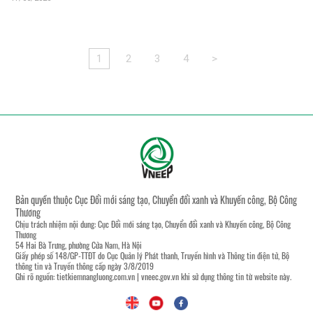
1
2
3
4
>
Bản quyền thuộc Cục Đổi mới sáng tạo, Chuyển đổi xanh và Khuyến công, Bộ Công
Thương
Chịu trách nhiệm nội dung: Cục Đổi mới sáng tạo, Chuyển đổi xanh và Khuyến công, Bộ Công
Thương
54 Hai Bà Trưng, phường Cửa Nam, Hà Nội
Giấy phép số 148/GP-TTĐT do Cục Quản lý Phát thanh, Truyền hình và Thông tin điện tử, Bộ
thông tin và Truyền thông cấp ngày 3/8/2019
Ghi rõ nguồn:
tietkiemnangluong.com.vn
|
vneec.gov.vn
khi sử dụng thông tin từ website này.