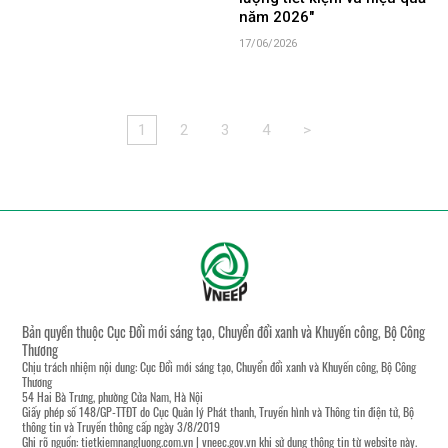
năm 2026"
17/06/2026
1
2
3
4
>
Bản quyền thuộc Cục Đổi mới sáng tạo, Chuyển đổi xanh và Khuyến công, Bộ Công
Thương
Chịu trách nhiệm nội dung: Cục Đổi mới sáng tạo, Chuyển đổi xanh và Khuyến công, Bộ Công
Thương
54 Hai Bà Trưng, phường Cửa Nam, Hà Nội
Giấy phép số 148/GP-TTĐT do Cục Quản lý Phát thanh, Truyền hình và Thông tin điện tử, Bộ
thông tin và Truyền thông cấp ngày 3/8/2019
Ghi rõ nguồn:
tietkiemnangluong.com.vn
|
vneec.gov.vn
khi sử dụng thông tin từ website này.