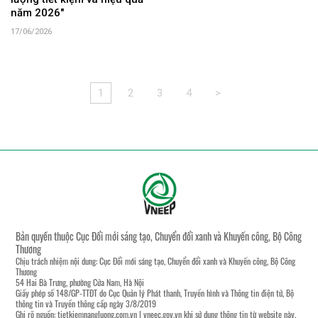
năm 2026"
17/06/2026
1
2
3
4
>
Bản quyền thuộc Cục Đổi mới sáng tạo, Chuyển đổi xanh và Khuyến công, Bộ Công
Thương
Chịu trách nhiệm nội dung: Cục Đổi mới sáng tạo, Chuyển đổi xanh và Khuyến công, Bộ Công
Thương
54 Hai Bà Trưng, phường Cửa Nam, Hà Nội
Giấy phép số 148/GP-TTĐT do Cục Quản lý Phát thanh, Truyền hình và Thông tin điện tử, Bộ
thông tin và Truyền thông cấp ngày 3/8/2019
Ghi rõ nguồn:
tietkiemnangluong.com.vn
|
vneec.gov.vn
khi sử dụng thông tin từ website này.