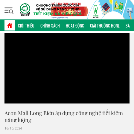
Chủ nhật, 09/08/2026 | 02:23 GMT+7
VIDEO
GIỚI THIỆU
CHÍNH SÁCH
HOẠT ĐỘNG
GIẢI THƯỞNG HQNL
SẢN 
Aeon Mall Long Biên áp dụng công nghệ tiết kiệm
năng lượng
16/10/2024