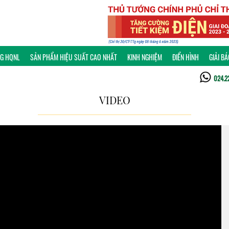
NG HQNL
SẢN PHẨM HIỆU SUẤT CAO NHẤT
KINH NGHIỆM
ĐIỂN HÌNH
GIẢI B
024.2
VIDEO