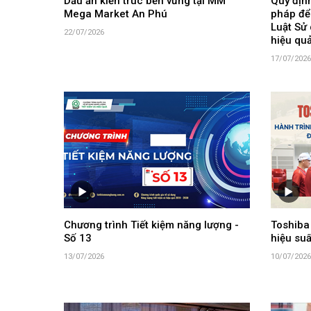
Dấu ấn kiến trúc bền vững tại MM
Quy định
Mega Market An Phú
pháp để
Luật Sử 
22/07/2026
hiệu qu
17/07/2026
Chương trình Tiết kiệm năng lượng -
Toshiba
Số 13
hiệu suấ
13/07/2026
10/07/2026