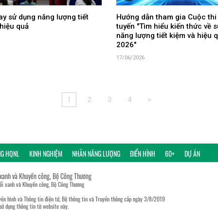
y sử dụng năng lượng tiết
Hướng dẫn tham gia Cuộc thi
hiệu quả
tuyến "Tìm hiểu kiến thức về 
năng lượng tiết kiệm và hiệu
2026"
17/06/2026
1
2
3
4
>
NG HQNL
KINH NGHIỆM
NHÃN NĂNG LƯỢNG
ĐIỂN HÌNH
60+
DỰ ÁN
 xanh và Khuyến công, Bộ Công Thương
đổi xanh và Khuyến công, Bộ Công Thương
ền hình và Thông tin điện tử, Bộ thông tin và Truyền thông cấp ngày 3/8/2019
sử dụng thông tin từ website này.