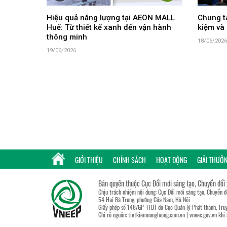
Hiệu quả năng lượng tại AEON MALL
Chung ta
Huế: Từ thiết kế xanh đến vận hành
kiệm và 
thông minh
18/06/2026
19/06/2026
GIỚI THIỆU
CHÍNH SÁCH
HOẠT ĐỘNG
GIẢI THƯỞ
Bản quyền thuộc Cục Đổi mới sáng tạo, Chuyển đổi
Chịu trách nhiệm nội dung: Cục Đổi mới sáng tạo, Chuyển 
54 Hai Bà Trưng, phường Cửa Nam, Hà Nội
Giấy phép số 148/GP-TTĐT do Cục Quản lý Phát thanh, Truy
Ghi rõ nguồn:
tietkiemnangluong.com.vn
|
vneec.gov.vn
khi 