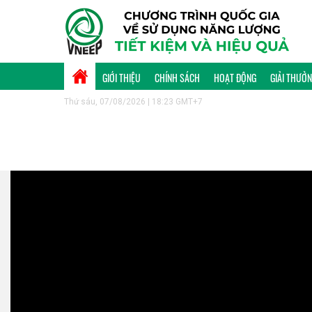
GIỚI THIỆU
CHÍNH SÁCH
HOẠT ĐỘNG
GIẢI THƯỞ
Thứ sáu, 07/08/2026 | 18:23 GMT+7