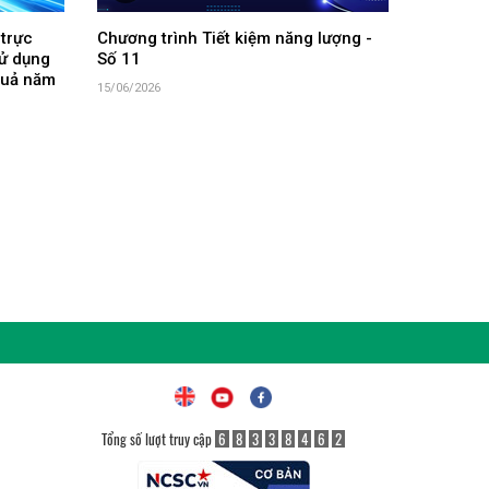
 trực
Chương trình Tiết kiệm năng lượng -
sử dụng
Số 11
 quả năm
15/06/2026
Tổng số lượt truy cập
6
8
3
3
8
4
6
2