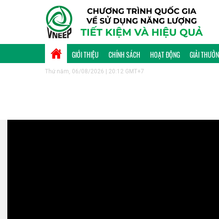
GIỚI THIỆU
CHÍNH SÁCH
HOẠT ĐỘNG
GIẢI THƯỞ
Thứ năm, 06/08/2026 | 20:12 GMT+7