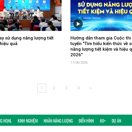
y sử dụng năng lượng tiết
Hướng dẫn tham gia Cuộc thi
hiệu quả
tuyến "Tìm hiểu kiến thức về 
năng lượng tiết kiệm và hiệu
2026"
17/06/2026
1
2
3
4
>
NG HQNL
KINH NGHIỆM
NHÃN NĂNG LƯỢNG
ĐIỂN HÌNH
60+
DỰ ÁN