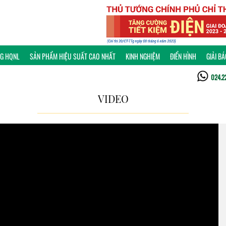
NG HQNL
SẢN PHẨM HIỆU SUẤT CAO NHẤT
KINH NGHIỆM
ĐIỂN HÌNH
GIẢI B
024.2
VIDEO