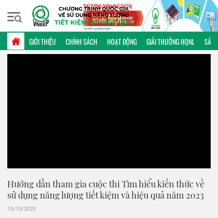
Chủ nhật, 09/08/2026 | 19:50 GMT+7
VIDEO
GIỚI THIỆU
CHÍNH SÁCH
HOẠT ĐỘNG
GIẢI THƯỞNG HQNL
SẢN 
Hướng dẫn tham gia cuộc thi Tìm hiểu kiến thức về
sử dụng năng lượng tiết kiệm và hiệu quả năm 2023
15/10/2023