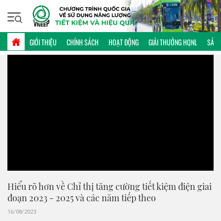
Thứ sáu, 07/08/2026 | 09:59 GMT+7
VIDEO
GIỚI THIỆU
CHÍNH SÁCH
HOẠT ĐỘNG
GIẢI THƯỞNG HQNL
SẢN 
Hiểu rõ hơn về Chỉ thị tăng cường tiết kiệm điện giai
đoạn 2023 - 2025 và các năm tiếp theo
16/08/2023