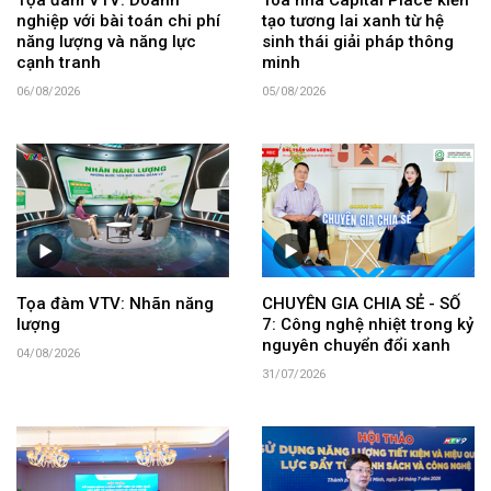
Tọa đàm VTV: Doanh
Tòa nhà Capital Place kiến
nghiệp với bài toán chi phí
tạo tương lai xanh từ hệ
năng lượng và năng lực
sinh thái giải pháp thông
cạnh tranh
minh
06/08/2026
05/08/2026
Tọa đàm VTV: Nhãn năng
CHUYÊN GIA CHIA SẺ - SỐ
lượng
7: Công nghệ nhiệt trong kỷ
nguyên chuyển đổi xanh
04/08/2026
31/07/2026