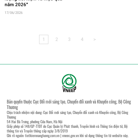
năm 2026"
17/06/2026
1
2
3
4
>
Bản quyền thuộc Cục Đổi mới sáng tạo, Chuyển đổi xanh và Khuyến công, Bộ Công
Thương
Chịu trách nhiệm nội dung: Cục Đổi mới sáng tạo, Chuyển đổi xanh và Khuyến công, Bộ Công
Thương
54 Hai Bà Trưng, phường Cửa Nam, Hà Nội
Giấy phép số 148/GP-TTĐT do Cục Quản lý Phát thanh, Truyền hình và Thông tin điện tử, Bộ
thông tin và Truyền thông cấp ngày 3/8/2019
Ghi rõ nguồn:
tietkiemnangluong.com.vn
|
vneec.gov.vn
khi sử dụng thông tin từ website này.