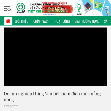
Thứ năm, 06/08/2026 | 12:48 GMT+7
VIDEO
GIỚI THIỆU
CHÍNH SÁCH
HOẠT ĐỘNG
GIẢI THƯỞNG HQNL
SẢN 
Doanh nghiệp Hưng Yên tiết kiệm điện mùa nắng
nóng
22/06/2023