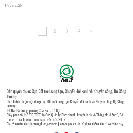
17/06/2026
1
2
3
4
>
Bản quyền thuộc Cục Đổi mới sáng tạo, Chuyển đổi xanh và Khuyến công, Bộ Công
Thương
Chịu trách nhiệm nội dung: Cục Đổi mới sáng tạo, Chuyển đổi xanh và Khuyến công, Bộ Công
Thương
54 Hai Bà Trưng, phường Cửa Nam, Hà Nội
Giấy phép số 148/GP-TTĐT do Cục Quản lý Phát thanh, Truyền hình và Thông tin điện tử, Bộ
thông tin và Truyền thông cấp ngày 3/8/2019
Ghi rõ nguồn:
tietkiemnangluong.com.vn
|
vneec.gov.vn
khi sử dụng thông tin từ website này.