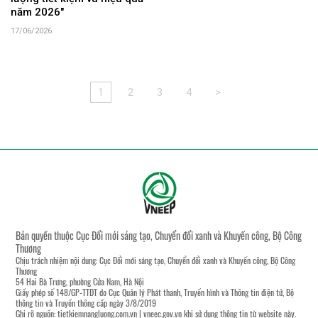
năm 2026"
17/06/2026
1
2
3
4
>
Bản quyền thuộc Cục Đổi mới sáng tạo, Chuyển đổi xanh và Khuyến công, Bộ Công
Thương
Chịu trách nhiệm nội dung: Cục Đổi mới sáng tạo, Chuyển đổi xanh và Khuyến công, Bộ Công
Thương
54 Hai Bà Trưng, phường Cửa Nam, Hà Nội
Giấy phép số 148/GP-TTĐT do Cục Quản lý Phát thanh, Truyền hình và Thông tin điện tử, Bộ
thông tin và Truyền thông cấp ngày 3/8/2019
Ghi rõ nguồn:
tietkiemnangluong.com.vn
|
vneec.gov.vn
khi sử dụng thông tin từ website này.