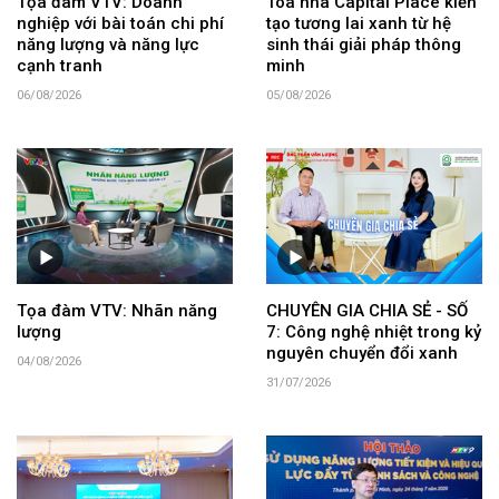
Tọa đàm VTV: Doanh
Tòa nhà Capital Place kiến
nghiệp với bài toán chi phí
tạo tương lai xanh từ hệ
năng lượng và năng lực
sinh thái giải pháp thông
cạnh tranh
minh
06/08/2026
05/08/2026
Tọa đàm VTV: Nhãn năng
CHUYÊN GIA CHIA SẺ - SỐ
lượng
7: Công nghệ nhiệt trong kỷ
nguyên chuyển đổi xanh
04/08/2026
31/07/2026