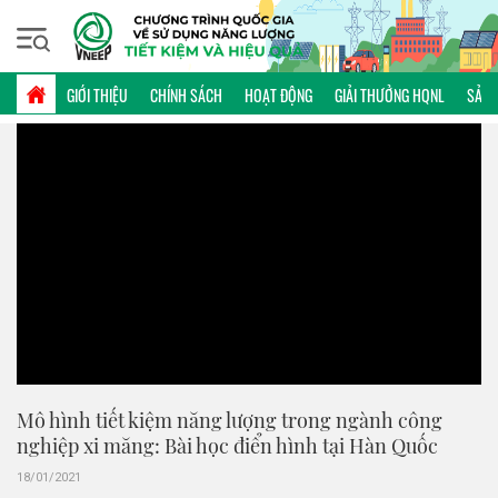
Thứ sáu, 07/08/2026 | 06:37 GMT+7
VIDEO
GIỚI THIỆU
CHÍNH SÁCH
HOẠT ĐỘNG
GIẢI THƯỞNG HQNL
SẢN 
Mô hình tiết kiệm năng lượng trong ngành công
nghiệp xi măng: Bài học điển hình tại Hàn Quốc
18/01/2021