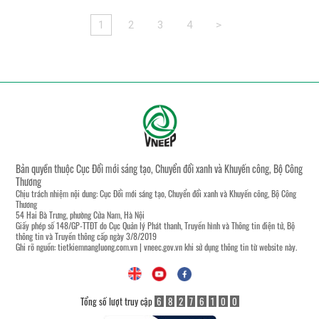
1
2
3
4
>
Bản quyền thuộc Cục Đổi mới sáng tạo, Chuyển đổi xanh và Khuyến công, Bộ Công
Thương
Chịu trách nhiệm nội dung: Cục Đổi mới sáng tạo, Chuyển đổi xanh và Khuyến công, Bộ Công
Thương
54 Hai Bà Trưng, phường Cửa Nam, Hà Nội
Giấy phép số 148/GP-TTĐT do Cục Quản lý Phát thanh, Truyền hình và Thông tin điện tử, Bộ
thông tin và Truyền thông cấp ngày 3/8/2019
Ghi rõ nguồn:
tietkiemnangluong.com.vn
|
vneec.gov.vn
khi sử dụng thông tin từ website này.
Tổng số lượt truy cập
6
8
2
7
6
1
0
0