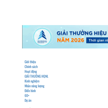
Giới thiệu
Chính sách
Hoạt động
GIẢI THƯỞNG HQNL
Kinh nghiệm
Nhãn năng lượng
Điển hình
60+
Dự án