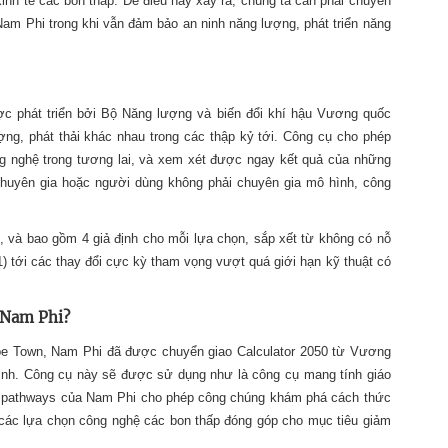
 kinh tế các bon thấp. Để điều này xảy ra, chúng ta cần phải chuyển
Nam Phi trong khi vẫn đảm bảo an ninh năng lượng, phát triển năng
ợc phát triển bởi Bộ Năng lượng và biến đổi khí hậu Vương quốc
ng, phát thải khác nhau trong các thập kỷ tới. Công cụ cho phép
g nghệ trong tương lai, và xem xét được ngay kết quả của những
huyên gia hoặc người dùng không phải chuyên gia mô hình, công
ế, và bao gồm 4 giả định cho mỗi lựa chọn, sắp xết từ không có nỗ
1) tới các thay đổi cực kỳ tham vọng vượt quá giới hạn kỹ thuật có
 Nam Phi?
e Town, Nam Phi đã được chuyển giao Calculator 2050 từ Vương
mình. Công cụ này sẽ được sử dụng như là công cụ mang tính giáo
tor pathways của Nam Phi cho phép công chúng khám phá cách thức
a các lựa chọn công nghệ các bon thấp đóng góp cho mục tiêu giảm