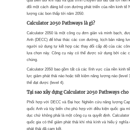
quả biến đổi khí hậu và quá trình chuyển đổi lâu dài tới nền
đổi một cách đáng kể con đường phát triển của nền kinh tế 
lượng các bon thấp tới năm 2050.
Calculator 2050 Pathways là gì?
Calculator 2050 là một công cụ đơn giản và minh bạch, đư
Anh (DECC) để khai thác các con đường, kịch bản năng lượ
người sử dụng tự kết hợp các thay đổi cấp độ của các côn
lựa chọn này. Công cụ này có thể được sử dụng bởi các c
chúng.
Calculator 2050 bao gồm tất cả các lĩnh vực của nền kinh t
lực giảm phát thải nào hoặc tiết kiệm năng lượng nào (level 
thể đạt được (level 4).
Tại sao xây dựng Calculator 2050 Pathways cho
Phối hợp với DECC và Đại học Nghiên cứu năng lượng Cap
quốc Anh và tùy biến cho phù hợp với điều kiện quốc gia 
dục chứ không phải là một công cụ ra quyết định. Calcula
quốc gia có thể giảm phát thải khí nhà kính và hiểu ý nghĩ
phát thải đã cam kết.