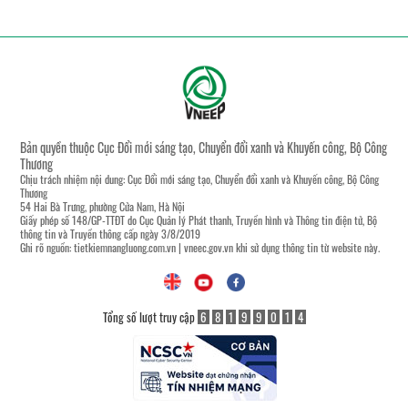
Bản quyền thuộc Cục Đổi mới sáng tạo, Chuyển đổi xanh và Khuyến công, Bộ Công
Thương
Chịu trách nhiệm nội dung: Cục Đổi mới sáng tạo, Chuyển đổi xanh và Khuyến công, Bộ Công
Thương
54 Hai Bà Trưng, phường Cửa Nam, Hà Nội
Giấy phép số 148/GP-TTĐT do Cục Quản lý Phát thanh, Truyền hình và Thông tin điện tử, Bộ
thông tin và Truyền thông cấp ngày 3/8/2019
Ghi rõ nguồn:
tietkiemnangluong.com.vn
|
vneec.gov.vn
khi sử dụng thông tin từ website này.
Tổng số lượt truy cập
6
8
1
9
9
0
1
4