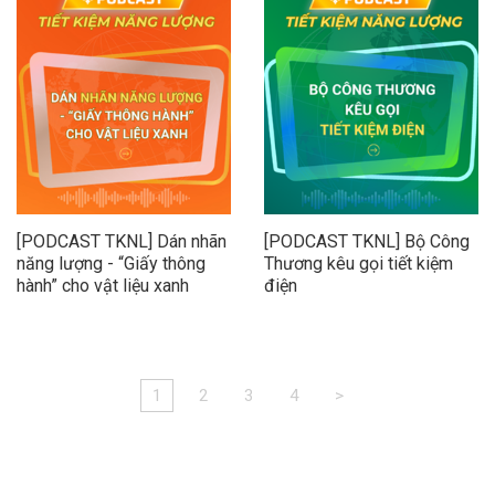
[PODCAST TKNL] Dán nhãn
[PODCAST TKNL] Bộ Công
năng lượng - “Giấy thông
Thương kêu gọi tiết kiệm
hành” cho vật liệu xanh
điện
1
2
3
4
>