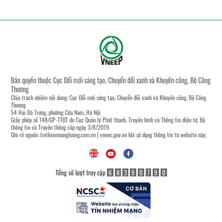
Bản quyền thuộc Cục Đổi mới sáng tạo, Chuyển đổi xanh và Khuyến công, Bộ Công
Thương
Chịu trách nhiệm nội dung: Cục Đổi mới sáng tạo, Chuyển đổi xanh và Khuyến công, Bộ Công
Thương
54 Hai Bà Trưng, phường Cửa Nam, Hà Nội
Giấy phép số 148/GP-TTĐT do Cục Quản lý Phát thanh, Truyền hình và Thông tin điện tử, Bộ
thông tin và Truyền thông cấp ngày 3/8/2019
Ghi rõ nguồn:
tietkiemnangluong.com.vn
|
vneec.gov.vn
khi sử dụng thông tin từ website này.
Tổng số lượt truy cập
6
8
3
9
0
7
9
0