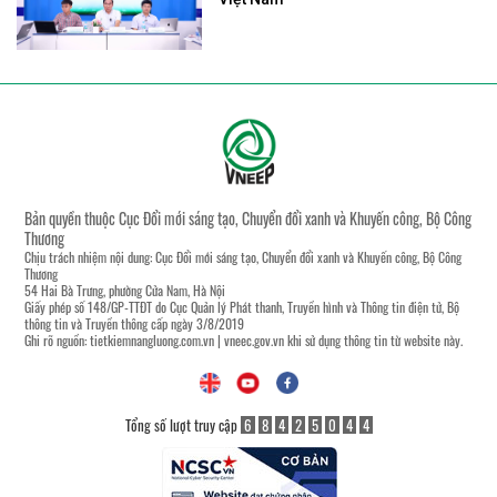
Bản quyền thuộc Cục Đổi mới sáng tạo, Chuyển đổi xanh và Khuyến công, Bộ Công
Thương
Chịu trách nhiệm nội dung: Cục Đổi mới sáng tạo, Chuyển đổi xanh và Khuyến công, Bộ Công
Thương
54 Hai Bà Trưng, phường Cửa Nam, Hà Nội
Giấy phép số 148/GP-TTĐT do Cục Quản lý Phát thanh, Truyền hình và Thông tin điện tử, Bộ
thông tin và Truyền thông cấp ngày 3/8/2019
Ghi rõ nguồn:
tietkiemnangluong.com.vn
|
vneec.gov.vn
khi sử dụng thông tin từ website này.
Tổng số lượt truy cập
6
8
4
2
5
0
4
4