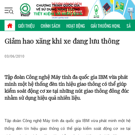
Chủ nhật, 09/08/2026 | 16:05 GMT+7
PHỔ BIẾN KIẾN THỨC
GIỚI THIỆU
CHÍNH SÁCH
HOẠT ĐỘNG
GIẢI THƯỞNG HQNL
SẢN 
Giảm hao xăng khi xe đang lưu thông
03/06/2010
Tập đoàn Công nghệ Máy tính đa quốc gia IBM vừa phát
minh một hệ thống đèn tín hiệu giao thông có thể giúp
kiểm soát động cơ xe tại những nút giao thông đông đúc
nhằm sử dụng hiệu quả nhiên liệu.
Tập đoàn Công nghệ Máy tính đa quốc gia IBM vừa phát minh một hệ
thống đèn tín hiệu giao thông có thể giúp kiểm soát động cơ xe tại