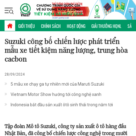
Chủ nhật, 09/08/2026 | 03:15 GMT+7
PHỔ BIẾN KIẾN THỨC
GIỚI THIỆU
CHÍNH SÁCH
HOẠT ĐỘNG
GIẢI THƯỞNG HQNL
SẢN 
Suzuki công bố chiến lược phát triển
mẫu xe tiết kiệm năng lượng, trung hòa
cacbon
28/09/2024
5 mẫu xe chạy ga tự nhiên mới của Maruti Suzuki
Vietnam Motor Show hướng tới công nghệ xanh
Indonesia bắt đầu sản xuất ôtô sinh thái trong năm tới
Tập đoàn Mô tô Suzuki, công ty sản xuất ô tô hàng đầu
Nhật Bản, đã công bố chiến lược công nghệ trong mười