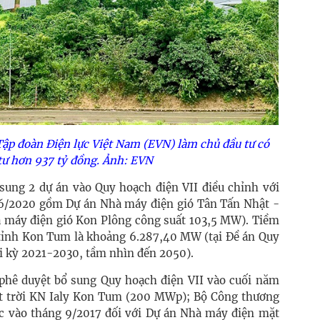
Tập đoàn Điện lực Việt Nam (EVN) làm chủ đầu tư có
tư hơn 937 tỷ đồng. Ảnh: EVN
 sung 2 dự án vào Quy hoạch điện VII điều chỉnh với
 6/2020 gồm Dự án Nhà máy điện gió Tân Tấn Nhật -
 máy điện gió Kon Plông công suất 103,5 MW). Tiềm
n tỉnh Kon Tum là khoảng 6.287,40 MW (tại Đề án Quy
ời kỳ 2021-2030, tầm nhìn đến 2050).
 phê duyệt bổ sung Quy hoạch điện VII vào cuối năm
t trời KN Ialy Kon Tum (200 MWp); Bộ Công thương
ực vào tháng 9/2017 đối với Dự án Nhà máy điện mặt