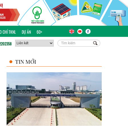
ÁO CHÍ TKNL
DỰ ÁN
60+
2202358
TIN MỚI