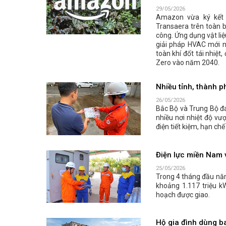
29/05/2026
Amazon vừa ký kết t
Transaera trên toàn 
công. Ứng dụng vật li
giải pháp HVAC mới n
toàn khí đốt tái nhiệ
Zero vào năm 2040.
Nhiều tỉnh, thành p
26/05/2026
Bắc Bộ và Trung Bộ đ
nhiều nơi nhiệt độ v
điện tiết kiệm, hạn ch
Điện lực miền Nam v
25/05/2026
Trong 4 tháng đầu năm
khoảng 1.117 triệu k
hoạch được giao.
Hộ gia đình dùng ba