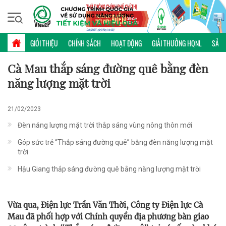
Thứ sáu, 07/08/2026 | 09:54 GMT+7
PHỔ BIẾN KIẾN THỨC
GIỚI THIỆU
CHÍNH SÁCH
HOẠT ĐỘNG
GIẢI THƯỞNG HQNL
SẢN 
Cà Mau thắp sáng đường quê bằng đèn
năng lượng mặt trời
21/02/2023
Đèn năng lượng mặt trời thắp sáng vùng nông thôn mới
Góp sức trẻ “Thắp sáng đường quê” bằng đèn năng lượng mặt
trời
Hậu Giang thắp sáng đường quê bằng năng lượng mặt trời
Vừa qua, Ðiện lực Trần Văn Thời, Công ty Điện lực Cà
Mau đã phối hợp với Chính quyền địa phương bàn giao