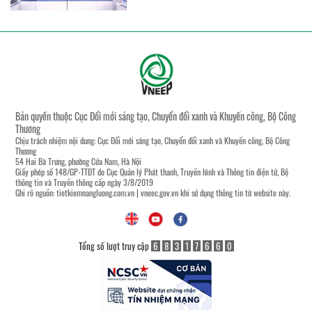
Bản quyền thuộc Cục Đổi mới sáng tạo, Chuyển đổi xanh và Khuyến công, Bộ Công
Thương
Chịu trách nhiệm nội dung: Cục Đổi mới sáng tạo, Chuyển đổi xanh và Khuyến công, Bộ Công
Thương
54 Hai Bà Trưng, phường Cửa Nam, Hà Nội
Giấy phép số 148/GP-TTĐT do Cục Quản lý Phát thanh, Truyền hình và Thông tin điện tử, Bộ
thông tin và Truyền thông cấp ngày 3/8/2019
Ghi rõ nguồn:
tietkiemnangluong.com.vn
|
vneec.gov.vn
khi sử dụng thông tin từ website này.
Tổng số lượt truy cập
6
8
3
1
7
6
6
0