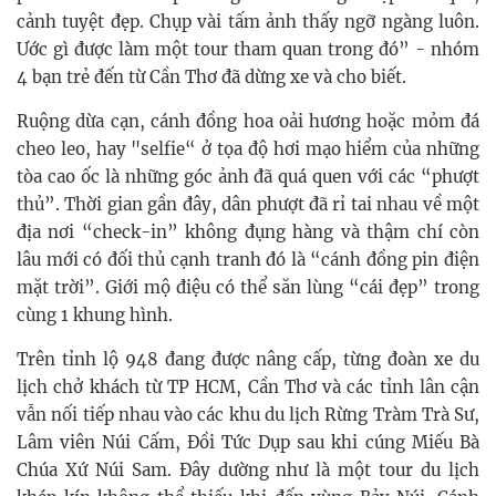
cảnh tuyệt đẹp. Chụp vài tấm ảnh thấy ngỡ ngàng luôn.
Ước gì được làm một tour tham quan trong đó” - nhóm
4 bạn trẻ đến từ Cần Thơ đã dừng xe và cho biết.
Ruộng dừa cạn, cánh đồng hoa oải hương hoặc mỏm đá
cheo leo, hay "selfie“ ở tọa độ hơi mạo hiểm của những
tòa cao ốc là những góc ảnh đã quá quen với các “phượt
thủ”. Thời gian gần đây, dân phượt đã rỉ tai nhau về một
địa nơi “check-in” không đụng hàng và thậm chí còn
lâu mới có đối thủ cạnh tranh đó là “cánh đồng pin điện
mặt trời”. Giới mộ điệu có thể săn lùng “cái đẹp” trong
cùng 1 khung hình.
Trên tỉnh lộ 948 đang được nâng cấp, từng đoàn xe du
lịch chở khách từ TP HCM, Cần Thơ và các tỉnh lân cận
vẫn nối tiếp nhau vào các khu du lịch Rừng Tràm Trà Sư,
Lâm viên Núi Cấm, Đồi Tức Dụp sau khi cúng Miếu Bà
Chúa Xứ Núi Sam. Đây dường như là một tour du lịch