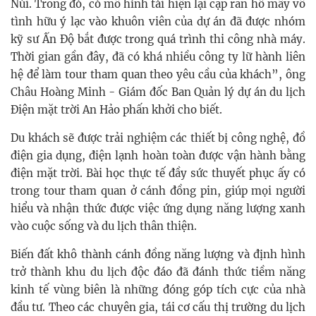
Núi. Trong đó, có mô hình tái hiện lại cặp rắn hổ mây vô
tình hữu ý lạc vào khuôn viên của dự án đã được nhóm
kỹ sư Ấn Độ bắt được trong quá trình thi công nhà máy.
Thời gian gần đây, đã có khá nhiều công ty lữ hành liên
hệ để làm tour tham quan theo yêu cầu của khách”, ông
Châu Hoàng Minh - Giám đốc Ban Quản lý dự án du lịch
Điện mặt trời An Hảo phấn khởi cho biết.
Du khách sẽ được trải nghiệm các thiết bị công nghệ, đồ
điện gia dụng, điện lạnh hoàn toàn được vận hành bằng
điện mặt trời. Bài học thực tế đầy sức thuyết phục ấy có
trong tour tham quan ở cánh đồng pin, giúp mọi người
hiểu và nhận thức được việc ứng dụng năng lượng xanh
vào cuộc sống và du lịch thân thiện.
Biến đất khô thành cánh đồng năng lượng và định hình
trở thành khu du lịch độc đáo đã đánh thức tiềm năng
kinh tế vùng biên là những đóng góp tích cực của nhà
đầu tư. Theo các chuyên gia, tái cơ cấu thị trường du lịch