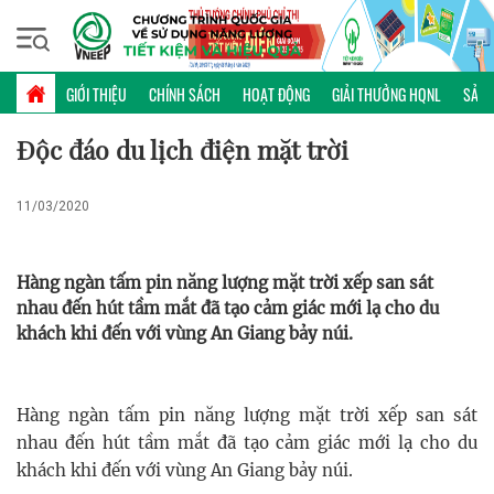
Thứ bảy, 08/08/2026 | 23:32 GMT+7
PHỔ BIẾN KIẾN THỨC
GIỚI THIỆU
CHÍNH SÁCH
HOẠT ĐỘNG
GIẢI THƯỞNG HQNL
SẢN 
Độc đáo du lịch điện mặt trời
11/03/2020
Hàng ngàn tấm pin năng lượng mặt trời xếp san sát
nhau đến hút tầm mắt đã tạo cảm giác mới lạ cho du
khách khi đến với vùng An Giang bảy núi.
Hàng ngàn tấm pin năng lượng mặt trời xếp san sát
nhau đến hút tầm mắt đã tạo cảm giác mới lạ cho du
khách khi đến với vùng An Giang bảy núi.