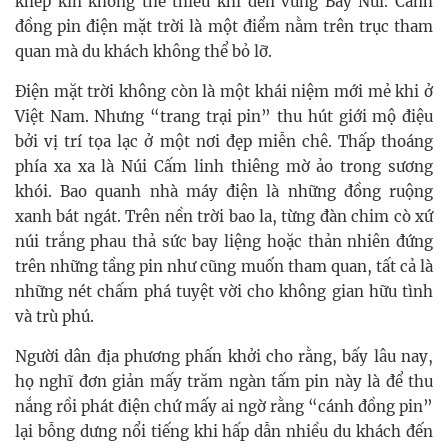
khép kín không thể thiếu khi đến vùng Bảy Núi. Cánh
đồng pin điện mặt trời là một điểm nằm trên trục tham
quan mà du khách không thể bỏ lỡ.
Điện mặt trời không còn là một khái niệm mới mẻ khi ở
Việt Nam. Nhưng “trang trại pin” thu hút giới mộ điệu
bởi vị trí tọa lạc ở một nơi đẹp miễn chê. Thấp thoáng
phía xa xa là Núi Cấm linh thiêng mờ ảo trong sương
khói. Bao quanh nhà máy điện là những đồng ruộng
xanh bát ngát. Trên nền trời bao la, từng đàn chim cò xứ
núi trắng phau thả sức bay liệng hoặc thản nhiên đứng
trên những tầng pin như cũng muốn tham quan, tất cả là
những nét chấm phá tuyệt vời cho không gian hữu tình
và trù phú.
Người dân địa phương phấn khởi cho rằng, bấy lâu nay,
họ nghĩ đơn giản mấy trăm ngàn tấm pin này là để thu
nắng rồi phát điện chứ mấy ai ngờ rằng “cánh đồng pin”
lại bỗng dưng nổi tiếng khi hấp dẫn nhiều du khách đến