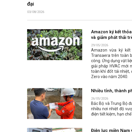
đại
03/08/2026
Amazon ký kết thỏa
và giảm phát thải t
29/05/2026
Amazon vừa ký kết t
Transaera trên toàn 
công. Ứng dụng vật li
giải pháp HVAC mới n
toàn khí đốt tái nhiệ
Zero vào năm 2040.
Nhiều tỉnh, thành p
26/05/2026
Bắc Bộ và Trung Bộ đ
nhiều nơi nhiệt độ v
điện tiết kiệm, hạn ch
Điện lực miền Nam v