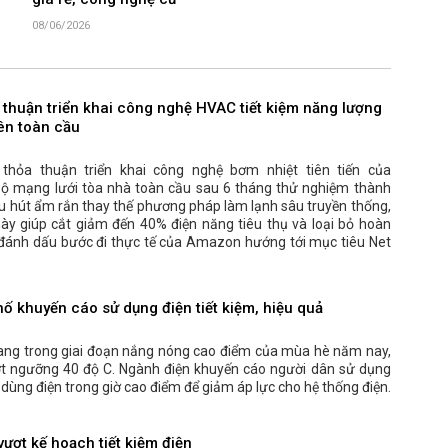
giá rẻ, công nghệ cũ
08/06/2026
 thuận triển khai công nghệ HVAC tiết kiệm năng lượng
rên toàn cầu
hỏa thuận triển khai công nghệ bơm nhiệt tiên tiến của
bộ mạng lưới tòa nhà toàn cầu sau 6 tháng thử nghiệm thành
ệu hút ẩm rắn thay thế phương pháp làm lạnh sâu truyền thống,
ày giúp cắt giảm đến 40% điện năng tiêu thụ và loại bỏ hoàn
t, đánh dấu bước đi thực tế của Amazon hướng tới mục tiêu Net
hố khuyến cáo sử dụng điện tiết kiệm, hiệu quả
ang trong giai đoạn nắng nóng cao điểm của mùa hè năm nay,
ượt ngưỡng 40 độ C. Ngành điện khuyến cáo người dân sử dụng
ế dùng điện trong giờ cao điểm để giảm áp lực cho hệ thống điện.
ượt kế hoạch tiết kiệm điện