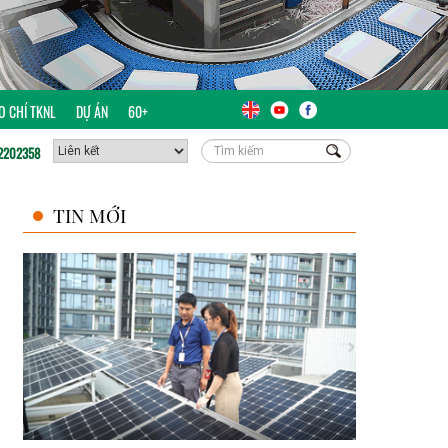
ÁO CHÍ TKNL
DỰ ÁN
60+
2202358
TIN MỚI