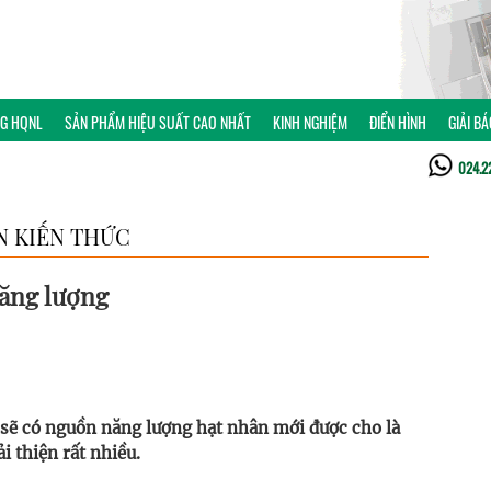
NG HQNL
SẢN PHẨM HIỆU SUẤT CAO NHẤT
KINH NGHIỆM
ĐIỂN HÌNH
GIẢI B
024.2
N KIẾN THỨC
năng lượng
 sẽ có nguồn năng lượng hạt nhân mới được cho là
i thiện rất nhiều.