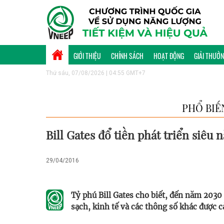
GIỚI THIỆU
CHÍNH SÁCH
HOẠT ĐỘNG
GIẢI THƯỞ
Thứ sáu, 07/08/2026 | 04:55 GMT+7
PHỔ BIẾ
Bill Gates đổ tiền phát triển siêu 
29/04/2016
Tỷ phú Bill Gates cho biết, đến năm 2030
sạch, kinh tế và các thông số khác được cả