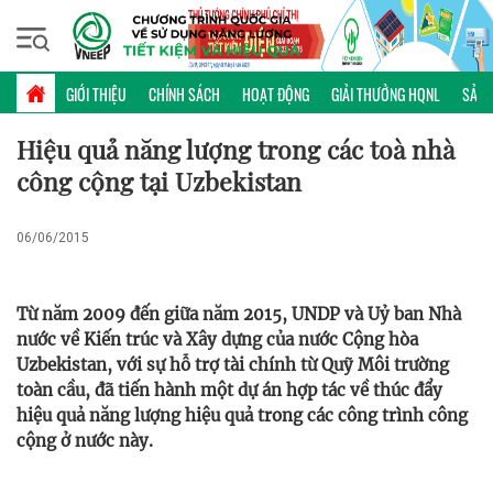
Thứ hai, 10/08/2026 | 10:17 GMT+7
PHỔ BIẾN KIẾN THỨC
GIỚI THIỆU
CHÍNH SÁCH
HOẠT ĐỘNG
GIẢI THƯỞNG HQNL
SẢN 
Hiệu quả năng lượng trong các toà nhà
công cộng tại Uzbekistan
06/06/2015
Từ năm 2009 đến giữa năm 2015, UNDP và Uỷ ban Nhà
nước về Kiến trúc và Xây dựng của nước Cộng hòa
Uzbekistan, với sự hỗ trợ tài chính từ Quỹ Môi trường
toàn cầu, đã tiến hành một dự án hợp tác về thúc đẩy
hiệu quả năng lượng hiệu quả trong các công trình công
cộng ở nước này.