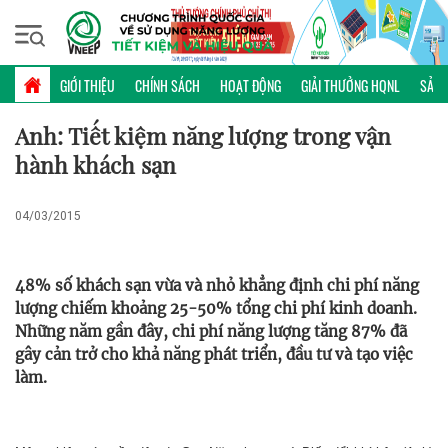
Thứ hai, 10/08/2026 | 14:30 GMT+7
PHỔ BIẾN KIẾN THỨC
GIỚI THIỆU
CHÍNH SÁCH
HOẠT ĐỘNG
GIẢI THƯỞNG HQNL
SẢN 
Anh: Tiết kiệm năng lượng trong vận
hành khách sạn
04/03/2015
48% số khách sạn vừa và nhỏ khẳng định chi phí năng
lượng chiếm khoảng 25-50% tổng chi phí kinh doanh.
Những năm gần đây, chi phí năng lượng tăng 87% đã
gây cản trở cho khả năng phát triển, đầu tư và tạo việc
làm.