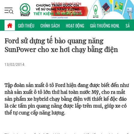
Thứ sáu, 07/08/2026 | 10:02 GMT+7
PHỔ BIẾN KIẾN THỨC
GIỚI THIỆU
CHÍNH SÁCH
HOẠT ĐỘNG
GIẢI THƯỞNG HQNL
SẢN 
Ford sử dựng tế bào quang năng
SunPower cho xe hơi chạy bằng điện
13/02/2014
Tập đoàn sản xuất ô tô Ford hiện đang được biết đến như
nhà sản xuất ô tô lớn thứ hai toàn nước Mỹ, cho ra mắt
sản phẩm xe hybrid chạy bằng điện với thiết kế độc đáo
là các tấm pin quang năng được lắp trên mui, giúp xe có
thể tự cung cấp năng lượng.