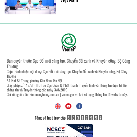
Việt Nam
Bản quyền thuộc Cục Đổi mới sáng tạo, Chuyển đổi xanh và Khuyến công, Bộ Công
Thương
Chịu trách nhiệm nội dung: Cục Đổi mới sáng tạo, Chuyển đổi xanh và Khuyến công, Bộ Công
Thương
54 Hai Bà Trưng, phường Cửa Nam, Hà Nội
Giấy phép số 148/GP-TTĐT do Cục Quản lý Phát thanh, Truyền hình và Thông tin điện tử, Bộ
thông tin và Truyền thông cấp ngày 3/8/2019
Ghi rõ nguồn:
tietkiemnangluong.com.vn
|
vneec.gov.vn
khi sử dụng thông tin từ website này.
Tổng số lượt truy cập
6
8
3
1
7
9
5
7