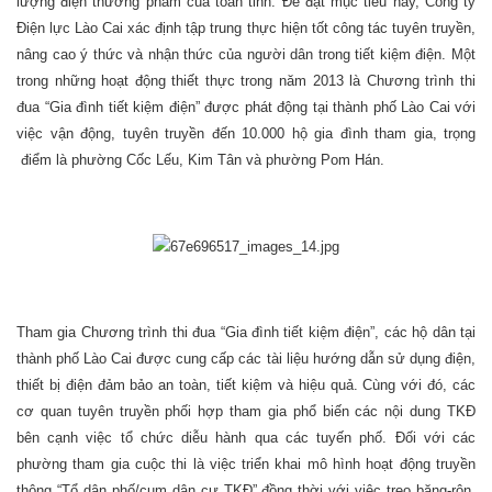
lượng điện thương phẩm của toàn tỉnh. Để đạt mục tiêu này, Công ty
Điện lực Lào Cai xác định tập trung thực hiện tốt công tác tuyên truyền,
nâng cao ý thức và nhận thức của người dân trong tiết kiệm điện. Một
trong những hoạt động thiết thực trong năm 2013 là Chương trình thi
đua “Gia đình tiết kiệm điện” được phát động tại thành phố Lào Cai với
việc vận động, tuyên truyền đến 10.000 hộ gia đình tham gia, trọng
điểm là phường Cốc Lếu, Kim Tân và phường Pom Hán.
Tham gia Chương trình thi đua “Gia đình tiết kiệm điện”, các hộ dân tại
thành phố Lào Cai được cung cấp các tài liệu hướng dẫn sử dụng điện,
thiết bị điện đảm bảo an toàn, tiết kiệm và hiệu quả. Cùng với đó, các
cơ quan tuyên truyền phối hợp tham gia phổ biến các nội dung TKĐ
bên cạnh việc tổ chức diễu hành qua các tuyến phố. Đối với các
phường tham gia cuộc thi là việc triển khai mô hình hoạt động truyền
thông “Tổ dân phố/cụm dân cư TKĐ” đồng thời với việc treo băng-rôn,