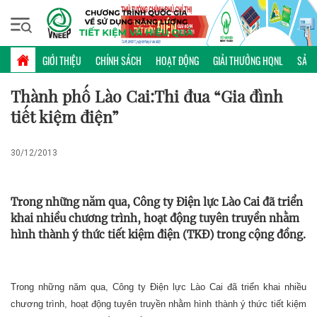
Thứ sáu, 07/08/2026 | 13:09 GMT+7
PHỔ BIẾN KIẾN THỨC
GIỚI THIỆU
CHÍNH SÁCH
HOẠT ĐỘNG
GIẢI THƯỞNG HQNL
SẢN 
Thành phố Lào Cai:Thi đua “Gia đình
tiết kiệm điện”
30/12/2013
Trong những năm qua, Công ty Điện lực Lào Cai đã triển
khai nhiều chương trình, hoạt động tuyên truyền nhằm
hình thành ý thức tiết kiệm điện (TKĐ) trong cộng đồng.
Trong những năm qua, Công ty Điện lực Lào Cai đã triển khai nhiều
chương trình, hoạt động tuyên truyền nhằm hình thành ý thức tiết kiệm