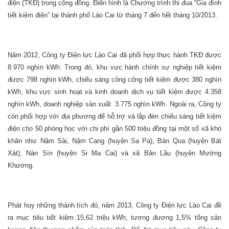
điện (TKĐ) trong cộng đồng. Điển hình là Chương trình thi đua “Gia đình
tiết kiệm điện” tại thành phố Lào Cai từ tháng 7 đến hết tháng 10/2013.
Năm 2012, Công ty Điện lực Lào Cai đã phối hợp thực hành TKĐ được
8.970 nghìn kWh. Trong đó, khu vực hành chính sự nghiệp tiết kiệm
được 798 nghìn kWh, chiếu sáng công cộng tiết kiệm được 380 nghìn
kWh, khu vực sinh hoạt và kinh doanh dịch vụ tiết kiệm được 4.358
nghìn kWh, doanh nghiệp sản xuất 3.775 nghìn kWh. Ngoài ra, Công ty
còn phối hợp với địa phương để hỗ trợ và lắp đèn chiếu sáng tiết kiệm
điện cho 50 phòng học với chi phí gần 500 triệu đồng tại một số xã khó
khăn như Nậm Sài, Nậm Cang (huyện Sa Pa), Bản Qua (huyện Bát
Xát), Nàn Sín (huyện Si Ma Cai) và xã Bản Lầu (huyện Mường
Khương.
Phát huy những thành tích đó, năm 2013, Công ty Điện lực Lào Cai đề
ra mục tiêu tiết kiệm 15,62 triệu kWh, tương đương 1,5% tổng sản