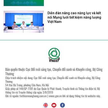
Diễn đàn nâng cao năng lực và kết
nối Mạng lưới tiết kiệm năng lượng
Việt Nam
Bản quyền thuộc Cục Đổi mới sáng tạo, Chuyển đổi xanh và Khuyến công, Bộ Công
Thương
Chịu trách nhiệm nội dung: Cục Đổi mới sáng tạo, Chuyển đổi xanh và Khuyến công, Bộ Công
Thương
54 Hai Bà Trưng, phường Cửa Nam, Hà Nội
Giấy phép số 148/GP-TTĐT do Cục Quản lý Phát thanh, Truyền hình và Thông tin điện tử, Bộ
thông tin và Truyền thông cấp ngày 3/8/2019
Ghi rõ nguồn:
tietkiemnangluong.com.vn
|
vneec.gov.vn
khi sử dụng thông tin từ website này.