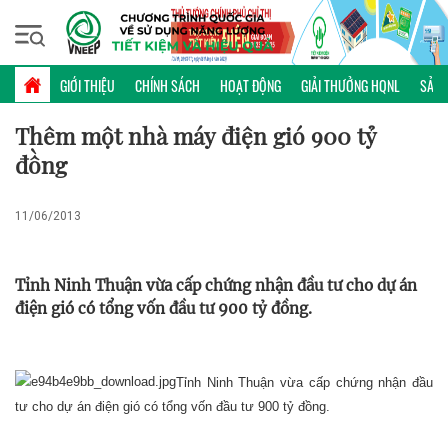
Thứ hai, 10/08/2026 | 10:32 GMT+7
PHỔ BIẾN KIẾN THỨC
GIỚI THIỆU
CHÍNH SÁCH
HOẠT ĐỘNG
GIẢI THƯỞNG HQNL
SẢN 
Thêm một nhà máy điện gió 900 tỷ
đồng
11/06/2013
Tỉnh Ninh Thuận vừa cấp chứng nhận đầu tư cho dự án
điện gió có tổng vốn đầu tư 900 tỷ đồng.
Tỉnh Ninh Thuận vừa cấp chứng nhận đầu
tư cho dự án điện gió có tổng vốn đầu tư 900 tỷ đồng.