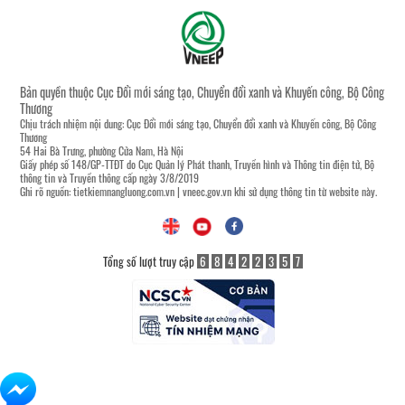
Bản quyền thuộc Cục Đổi mới sáng tạo, Chuyển đổi xanh và Khuyến công, Bộ Công
Thương
Chịu trách nhiệm nội dung: Cục Đổi mới sáng tạo, Chuyển đổi xanh và Khuyến công, Bộ Công
Thương
54 Hai Bà Trưng, phường Cửa Nam, Hà Nội
Giấy phép số 148/GP-TTĐT do Cục Quản lý Phát thanh, Truyền hình và Thông tin điện tử, Bộ
thông tin và Truyền thông cấp ngày 3/8/2019
Ghi rõ nguồn:
tietkiemnangluong.com.vn
|
vneec.gov.vn
khi sử dụng thông tin từ website này.
Tổng số lượt truy cập
6
8
4
2
2
3
5
7