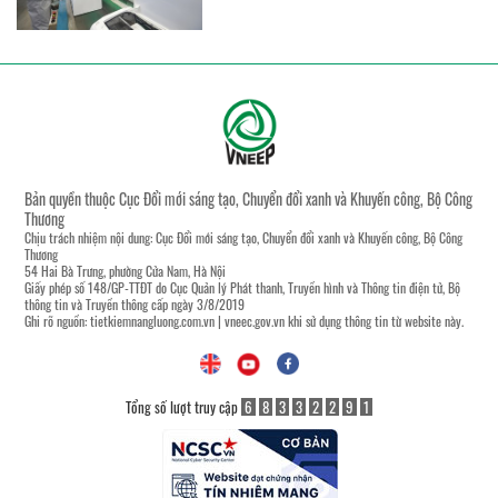
Bản quyền thuộc Cục Đổi mới sáng tạo, Chuyển đổi xanh và Khuyến công, Bộ Công
Thương
Chịu trách nhiệm nội dung: Cục Đổi mới sáng tạo, Chuyển đổi xanh và Khuyến công, Bộ Công
Thương
54 Hai Bà Trưng, phường Cửa Nam, Hà Nội
Giấy phép số 148/GP-TTĐT do Cục Quản lý Phát thanh, Truyền hình và Thông tin điện tử, Bộ
thông tin và Truyền thông cấp ngày 3/8/2019
Ghi rõ nguồn:
tietkiemnangluong.com.vn
|
vneec.gov.vn
khi sử dụng thông tin từ website này.
Tổng số lượt truy cập
6
8
3
3
2
2
9
1