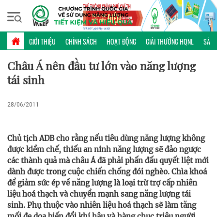
Thứ sáu, 07/08/2026 | 15:43 GMT+7
PHỔ BIẾN KIẾN THỨC
GIỚI THIỆU
CHÍNH SÁCH
HOẠT ĐỘNG
GIẢI THƯỞNG HQNL
SẢN 
Châu Á nên đầu tư lớn vào năng lượng
tái sinh
28/06/2011
Chủ tịch ADB cho rằng nếu tiêu dùng năng lượng không
được kiềm chế, thiếu an ninh năng lượng sẽ đảo ngược
các thành quả mà châu Á đã phải phấn đấu quyết liệt mới
dành được trong cuộc chiến chống đói nghèo. Chìa khoá
để giảm sức ép về năng lượng là loại trừ trợ cấp nhiên
liệu hoá thạch và chuyển mạnh sang năng lượng tái
sinh. Phụ thuộc vào nhiên liệu hoá thạch sẽ làm tăng
mối đe dọa biến đổi khí hậu và hàng chục triệu người