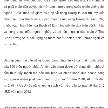
chế, thiếu an ninh năng lượng sẽ đảo ngược các thành quả mà châu Á
đã phải phấn đấu quyết liệt mới dành được trong cuộc chiến chống đói
nghèo. Chìa khoá để giảm sức ép về năng lượng là loại trừ trợ cấp
nhiên liệu hoá thạch và chuyển mạnh sang năng lượng tái sinh. Phụ
thuộc vào nhiên liệu hoá thạch sẽ làm tăng mối đe dọa biến đổi khí hậu
và hàng chục triệu người nghèo và dễ tổn thương của châu Á-Thái
Bình Dương sẽ bị tác động do thảm họa tự nhiên, thiếu nước sạch và
lương thực.
Để đáp ứng nhu cầu năng lượng đang tăng lên và cải thiện cuộc sống
của 800 triệu người châu Á hiện vẫn chưa được sử dụng điện, châu Á
cần thúc đẩy mạnh mẽ các mô hình và chính sách kinh doanh năng
lượng mới nhằm phát triển năng lượng sạch. Năm 2010, ADB đã đầu
tư 1,76 tỷ USD vào năng lượng sạch và mức đầu tư này sẽ đạt 2 tỷ
USD vào năm 2013.
Ước tính sáng kiến năng lượng Mặt trời châu Á của ADB được phát