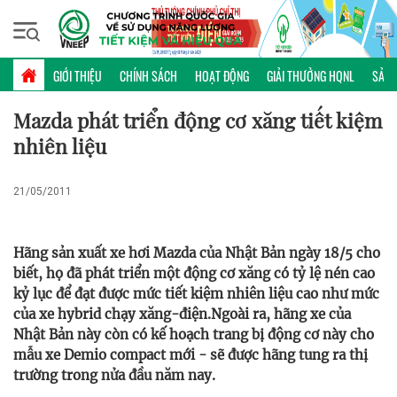
Chủ nhật, 09/08/2026 | 12:47 GMT+7
PHỔ BIẾN KIẾN THỨC
GIỚI THIỆU
CHÍNH SÁCH
HOẠT ĐỘNG
GIẢI THƯỞNG HQNL
SẢN 
Mazda phát triển động cơ xăng tiết kiệm
nhiên liệu
21/05/2011
Hãng sản xuất xe hơi Mazda của Nhật Bản ngày 18/5 cho
biết, họ đã phát triển một động cơ xăng có tỷ lệ nén cao
kỷ lục để đạt được mức tiết kiệm nhiên liệu cao như mức
của xe hybrid chạy xăng-điện.Ngoài ra, hãng xe của
Nhật Bản này còn có kế hoạch trang bị động cơ này cho
mẫu xe Demio compact mới - sẽ được hãng tung ra thị
trường trong nửa đầu năm nay.