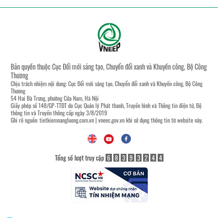
Bản quyền thuộc Cục Đổi mới sáng tạo, Chuyển đổi xanh và Khuyến công, Bộ Công
Thương
Chịu trách nhiệm nội dung: Cục Đổi mới sáng tạo, Chuyển đổi xanh và Khuyến công, Bộ Công
Thương
54 Hai Bà Trưng, phường Cửa Nam, Hà Nội
Giấy phép số 148/GP-TTĐT do Cục Quản lý Phát thanh, Truyền hình và Thông tin điện tử, Bộ
thông tin và Truyền thông cấp ngày 3/8/2019
Ghi rõ nguồn:
tietkiemnangluong.com.vn
|
vneec.gov.vn
khi sử dụng thông tin từ website này.
Tổng số lượt truy cập
6
8
3
9
3
2
4
4