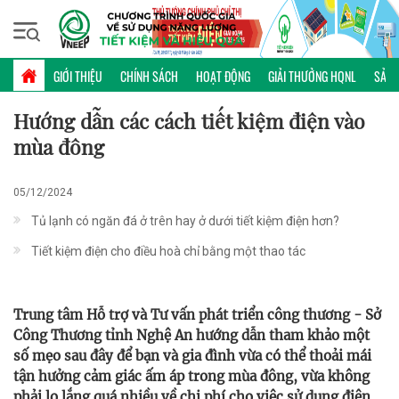
Thứ bảy, 08/08/2026 | 23:34 GMT+7
MẸO HỮU ÍCH
GIỚI THIỆU
CHÍNH SÁCH
HOẠT ĐỘNG
GIẢI THƯỞNG HQNL
SẢN 
Hướng dẫn các cách tiết kiệm điện vào
mùa đông
05/12/2024
Tủ lạnh có ngăn đá ở trên hay ở dưới tiết kiệm điện hơn?
Tiết kiệm điện cho điều hoà chỉ bằng một thao tác
Trung tâm Hỗ trợ và Tư vấn phát triển công thương - Sở
Công Thương tỉnh Nghệ An hướng dẫn tham khảo một
số mẹo sau đây để bạn và gia đình vừa có thể thoải mái
tận hưởng cảm giác ấm áp trong mùa đông, vừa không
phải lo lắng quá nhiều về chi phí cho việc sử dụng điện.