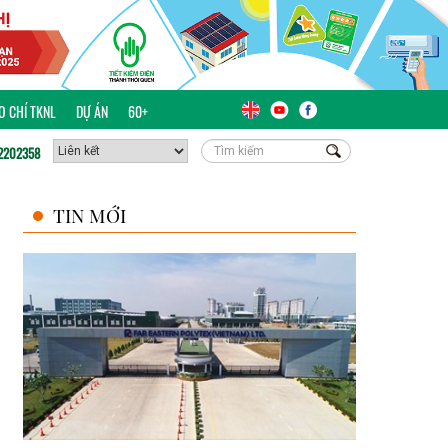
ÁO CHÍ TKNL
DỰ ÁN
60+
2202358
TIN MỚI