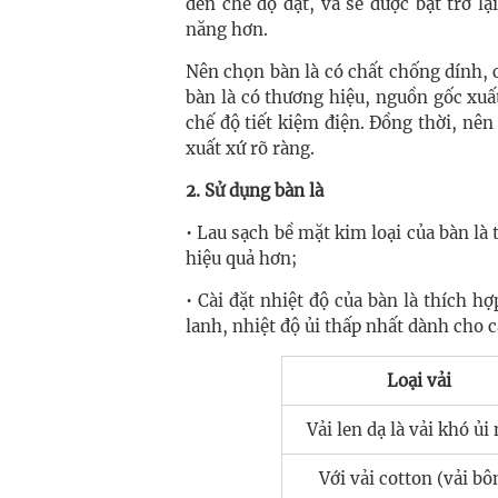
đến chế độ đặt, và sẽ được bật trở l
năng hơn.
Nên chọn bàn là có chất chống dính, 
bàn là có thương hiệu, nguồn gốc xuất
chế độ tiết kiệm điện. Đồng thời, nê
xuất xứ rõ ràng.
2. Sử dụng bàn là
• Lau sạch bề mặt kim loại của bàn là 
hiệu quả hơn;
• Cài đặt nhiệt độ của bàn là thích h
lanh, nhiệt độ ủi thấp nhất dành cho cá
Loại vải
Vải len dạ là vải khó ủi
Với vải cotton (vải bô