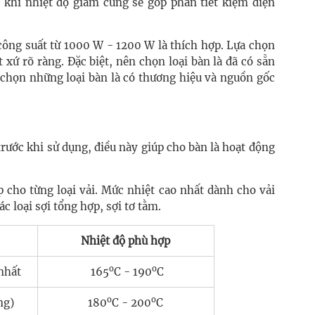
ại khi nhiệt độ giảm cũng sẽ góp phần tiết kiệm điện
công suất từ 1000 W - 1200 W là thích hợp. Lựa chọn
 xứ rõ ràng. Đặc biệt, nên chọn loại bàn là đã có sẵn
n chọn những loại bàn là có thương hiệu và nguồn gốc
trước khi sử dụng, điều này giúp cho bàn là hoạt động
ợp cho từng loại vải. Mức nhiệt cao nhất dành cho vải
c loại sợi tổng hợp, sợi tơ tằm.
Nhiệt độ phù hợp
o
o
 nhất
165
C - 190
C
o
o
ng)
180
C - 200
C