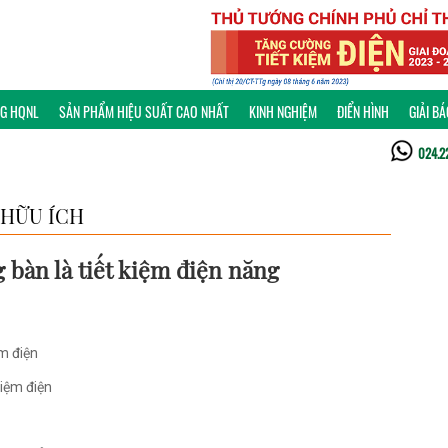
NG HQNL
SẢN PHẨM HIỆU SUẤT CAO NHẤT
KINH NGHIỆM
ĐIỂN HÌNH
GIẢI B
024.2
HỮU ÍCH
 bàn là tiết kiệm điện năng
ệm điện
kiệm điện