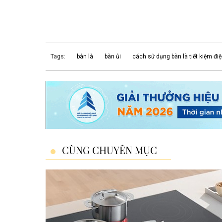
Tags:
bàn là
bàn ủi
cách sử dụng bàn là tiết kiệm đi
CÙNG CHUYÊN MỤC