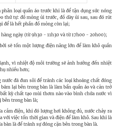
à phân loại quần áo trước khi là để tận dụng sức nóng
eo thứ tự: đồ mỏng ủi trước, đồ dày ủi sau, sau đó rút
i để là hết phần đồ mỏng còn lại;
 hàng ngày (từ 9h30 - 11h30 và từ 17h00 - 20h00);
 bởi sẽ tốn một lượng điện năng lớn để làm khô quần
lạnh, vì nhiệt độ môi trường sẽ ảnh hưởng đến nhiệt
thụ nhiều hơn;
ng nước đã đun sôi để tránh các loại khoáng chất đóng
 bám lại bên trong bàn là làm bẩn quần áo và cản trở
 bất kỳ chất tạo mùi thơm nào vào bình chứa nước vì
ị bên trong bàn là;
a cắm điện, khi đó lượng hơi không đủ, nước chảy ra
a với việc tốn thời gian và điện để làm khô. Sau khi là
 bàn là để tránh sự đóng cặn bên trong bàn là.