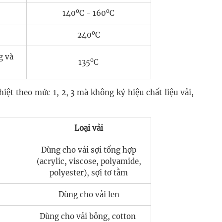
o
o
140
C - 160
C
o
240
C
g và
o
135
C
iệt theo mức 1, 2, 3 mà không ký hiệu chất liệu vải,
Loại vải
Dùng cho vải sợi tổng hợp
(acrylic, viscose, polyamide,
polyester), sợi tơ tằm
Dùng cho vải len
Dùng cho vải bông, cotton