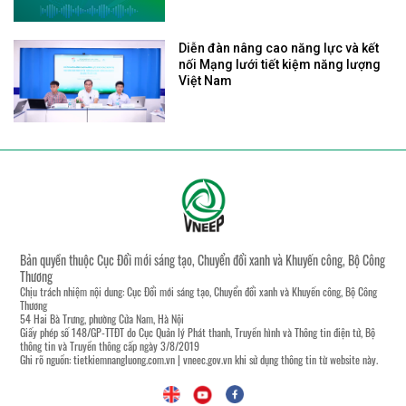
Diễn đàn nâng cao năng lực và kết
nối Mạng lưới tiết kiệm năng lượng
Việt Nam
Bản quyền thuộc Cục Đổi mới sáng tạo, Chuyển đổi xanh và Khuyến công, Bộ Công
Thương
Chịu trách nhiệm nội dung: Cục Đổi mới sáng tạo, Chuyển đổi xanh và Khuyến công, Bộ Công
Thương
54 Hai Bà Trưng, phường Cửa Nam, Hà Nội
Giấy phép số 148/GP-TTĐT do Cục Quản lý Phát thanh, Truyền hình và Thông tin điện tử, Bộ
thông tin và Truyền thông cấp ngày 3/8/2019
Ghi rõ nguồn:
tietkiemnangluong.com.vn
|
vneec.gov.vn
khi sử dụng thông tin từ website này.