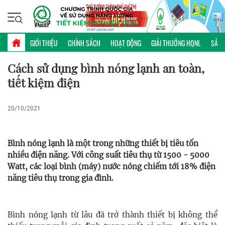
Thứ sáu, 07/08/2026 | 11:12 GMT+7
MẸO HỮU ÍCH
GIỚI THIỆU
CHÍNH SÁCH
HOẠT ĐỘNG
GIẢI THƯỞNG HQNL
SẢN 
Cách sử dụng bình nóng lạnh an toàn,
tiết kiệm điện
20/10/2021
Bình nóng lạnh là một trong những thiết bị tiêu tốn
nhiều điện năng. Với công suất tiêu thụ từ 1500 - 5000
Watt, các loại bình (máy) nước nóng chiếm tới 18% điện
năng tiêu thụ trong gia đình.
Bình nóng lạnh từ lâu đã trở thành thiết bị không thể