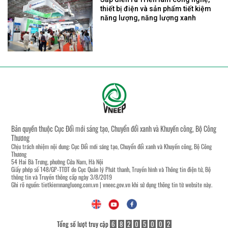
thiết bị điện và sản phẩm tiết kiệm
năng lượng, năng lượng xanh
Bản quyền thuộc Cục Đổi mới sáng tạo, Chuyển đổi xanh và Khuyến công, Bộ Công
Thương
Chịu trách nhiệm nội dung: Cục Đổi mới sáng tạo, Chuyển đổi xanh và Khuyến công, Bộ Công
Thương
54 Hai Bà Trưng, phường Cửa Nam, Hà Nội
Giấy phép số 148/GP-TTĐT do Cục Quản lý Phát thanh, Truyền hình và Thông tin điện tử, Bộ
thông tin và Truyền thông cấp ngày 3/8/2019
Ghi rõ nguồn:
tietkiemnangluong.com.vn
|
vneec.gov.vn
khi sử dụng thông tin từ website này.
Tổng số lượt truy cập
6
8
2
0
5
0
0
2