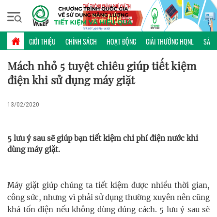
Thứ năm, 06/08/2026 | 09:09 GMT+7
MẸO HỮU ÍCH
GIỚI THIỆU
CHÍNH SÁCH
HOẠT ĐỘNG
GIẢI THƯỞNG HQNL
SẢN 
Mách nhỏ 5 tuyệt chiêu giúp tiết kiệm
điện khi sử dụng máy giặt
13/02/2020
5 lưu ý sau sẽ giúp bạn tiết kiệm chi phí điện nước khi
dùng máy giặt.
Máy giặt giúp chúng ta tiết kiệm được nhiều thời gian,
công sức, nhưng vì phải sử dụng thường xuyên nên cũng
khá tốn điện nếu không dùng đúng cách. 5 lưu ý sau sẽ