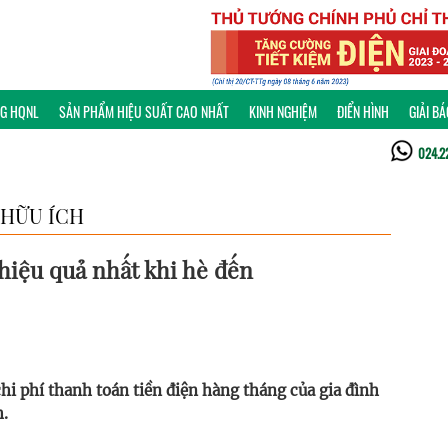
NG HQNL
SẢN PHẨM HIỆU SUẤT CAO NHẤT
KINH NGHIỆM
ĐIỂN HÌNH
GIẢI B
024.2
HỮU ÍCH
 hiệu quả nhất khi hè đến
hi phí thanh toán tiền điện hàng tháng của gia đình
h.