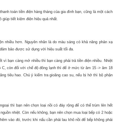
 thanh toán tiền điện hàng tháng của gia đình bạn, cũng là một cách
 giúp tiết kiệm điện hiệu quả nhất.
điện nhiều hơn. Nguyên nhân là do màu sáng có khả năng phản xạ
ẽ đảm bảo được sử dụng với hiệu suất tối đa.
t vì bạn càng mở nhiều thì bạn càng phải trả tiền điện nhiều. Nhiệt
độ C, còn đối với chế độ đông lạnh thì để ở mức từ âm 15 -> âm 18
ng tiêu hao. Chú ý kiểm tra gioăng cao su, nếu bị hở thì bộ phận
oại thì bạn nên chọn loại nồi có đáy rộng để có thể trùm lên hết
hí nguồn nhiệt. Còn nếu không, bạn nên chọn mua loại bếp có 2 hoặc
hêm vào đó, trước khi nấu cần phải lau khô nồi để bếp không phải