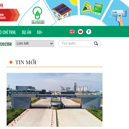
ÁO CHÍ TKNL
DỰ ÁN
60+
2202358
TIN MỚI