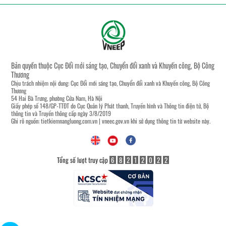
Bản quyền thuộc Cục Đổi mới sáng tạo, Chuyển đổi xanh và Khuyến công, Bộ Công
Thương
Chịu trách nhiệm nội dung: Cục Đổi mới sáng tạo, Chuyển đổi xanh và Khuyến công, Bộ Công
Thương
54 Hai Bà Trưng, phường Cửa Nam, Hà Nội
Giấy phép số 148/GP-TTĐT do Cục Quản lý Phát thanh, Truyền hình và Thông tin điện tử, Bộ
thông tin và Truyền thông cấp ngày 3/8/2019
Ghi rõ nguồn:
tietkiemnangluong.com.vn
|
vneec.gov.vn
khi sử dụng thông tin từ website này.
Tổng số lượt truy cập
6
8
2
1
2
0
2
2