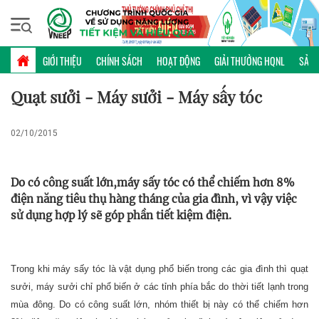
Thứ năm, 06/08/2026 | 12:06 GMT+7
MẸO HỮU ÍCH
GIỚI THIỆU
CHÍNH SÁCH
HOẠT ĐỘNG
GIẢI THƯỞNG HQNL
SẢN 
Quạt sưởi - Máy sưởi - Máy sấy tóc
02/10/2015
Do có công suất lớn,máy sấy tóc có thể chiếm hơn 8%
điện năng tiêu thụ hàng tháng của gia đình, vì vậy việc
sử dụng hợp lý sẽ góp phần tiết kiệm điện.
Trong khi máy sấy tóc là vật dụng phổ biến trong các gia đình thì quạt
sưởi, máy sưởi chỉ phổ biến ở các tỉnh phía bắc do thời tiết lạnh trong
mùa đông. Do có công suất lớn, nhóm thiết bị này có thể chiếm hơn