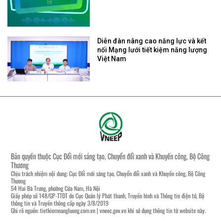
Diễn đàn nâng cao năng lực và kết
nối Mạng lưới tiết kiệm năng lượng
Việt Nam
Bản quyền thuộc Cục Đổi mới sáng tạo, Chuyển đổi xanh và Khuyến công, Bộ Công
Thương
Chịu trách nhiệm nội dung: Cục Đổi mới sáng tạo, Chuyển đổi xanh và Khuyến công, Bộ Công
Thương
54 Hai Bà Trưng, phường Cửa Nam, Hà Nội
Giấy phép số 148/GP-TTĐT do Cục Quản lý Phát thanh, Truyền hình và Thông tin điện tử, Bộ
thông tin và Truyền thông cấp ngày 3/8/2019
Ghi rõ nguồn:
tietkiemnangluong.com.vn
|
vneec.gov.vn
khi sử dụng thông tin từ website này.