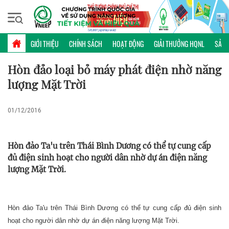
Thứ sáu, 07/08/2026 | 06:38 GMT+7
KINH NGHIỆM
GIỚI THIỆU
CHÍNH SÁCH
HOẠT ĐỘNG
GIẢI THƯỞNG HQNL
SẢN 
Hòn đảo loại bỏ máy phát điện nhờ năng
lượng Mặt Trời
01/12/2016
Hòn đảo Ta'u trên Thái Bình Dương có thể tự cung cấp
đủ điện sinh hoạt cho người dân nhờ dự án điện năng
lượng Mặt Trời.
Hòn đảo Ta'u trên Thái Bình Dương có thể tự cung cấp đủ điện sinh
hoạt cho người dân nhờ dự án điện năng lượng Mặt Trời.