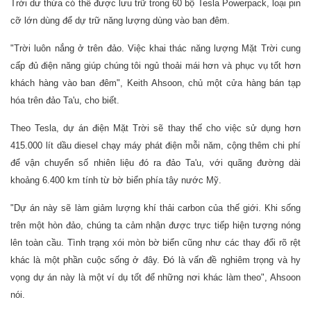
Trời dư thừa có thể được lưu trữ trong 60 bộ Tesla Powerpack, loại pin
cỡ lớn dùng để dự trữ năng lượng dùng vào ban đêm.
"Trời luôn nắng ở trên đảo. Việc khai thác năng lượng Mặt Trời cung
cấp đủ điện năng giúp chúng tôi ngủ thoải mái hơn và phục vụ tốt hơn
khách hàng vào ban đêm", Keith Ahsoon, chủ một cửa hàng bán tạp
hóa trên đảo Ta'u, cho biết.
Theo Tesla, dự án điện Mặt Trời sẽ thay thế cho việc sử dụng hơn
415.000 lít dầu diesel chạy máy phát điện mỗi năm, cộng thêm chi phí
để vận chuyển số nhiên liệu đó ra đảo Ta'u, với quãng đường dài
khoảng 6.400 km tính từ bờ biển phía tây nước Mỹ.
"Dự án này sẽ làm giảm lượng khí thải carbon của thế giới. Khi sống
trên một hòn đảo, chúng ta cảm nhận được trực tiếp hiện tượng nóng
lên toàn cầu. Tình trạng xói mòn bờ biển cũng như các thay đổi rõ rệt
khác là một phần cuộc sống ở đây. Đó là vấn đề nghiêm trọng và hy
vọng dự án này là một ví dụ tốt để những nơi khác làm theo", Ahsoon
nói.