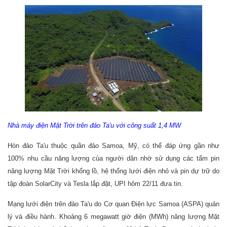
Nhà máy điện Mặt Trời trên đảo Ta'u với công suất 1,4 MW
Hòn đảo Ta'u thuộc quần đảo Samoa, Mỹ, có thể đáp ứng gần như
100% nhu cầu năng lượng của người dân nhờ sử dụng các tấm pin
năng lượng Mặt Trời khổng lồ, hệ thống lưới điện nhỏ và pin dự trữ do
tập đoàn SolarCity và Tesla lắp đặt, UPI hôm 22/11 đưa tin.
Mạng lưới điện trên đảo Ta'u do Cơ quan Điện lực Samoa (ASPA) quản
lý và điều hành. Khoảng 6 megawatt giờ điện (MWh) năng lượng Mặt