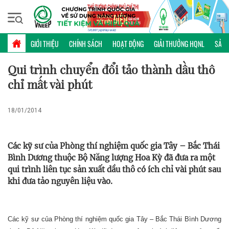
Thứ năm, 06/08/2026 | 20:06 GMT+7
KHOA HỌC CÔNG NGHỆ
GIỚI THIỆU
CHÍNH SÁCH
HOẠT ĐỘNG
GIẢI THƯỞNG HQNL
SẢN 
Qui trình chuyển đổi tảo thành dầu thô
chỉ mất vài phút
18/01/2014
Các kỹ sư của Phòng thí nghiệm quốc gia Tây – Bắc Thái
Bình Dương thuộc Bộ Năng lượng Hoa Kỳ đã đưa ra một
qui trình liên tục sản xuất dầu thô có ích chỉ vài phút sau
khi đưa tảo nguyên liệu vào.
Các kỹ sư của Phòng thí nghiệm quốc gia Tây – Bắc Thái Bình Dương