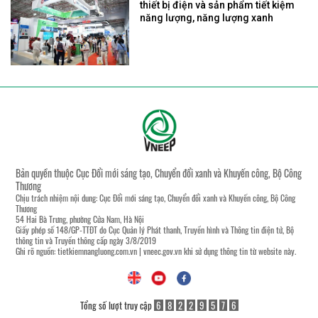
thiết bị điện và sản phẩm tiết kiệm
năng lượng, năng lượng xanh
Bản quyền thuộc Cục Đổi mới sáng tạo, Chuyển đổi xanh và Khuyến công, Bộ Công
Thương
Chịu trách nhiệm nội dung: Cục Đổi mới sáng tạo, Chuyển đổi xanh và Khuyến công, Bộ Công
Thương
54 Hai Bà Trưng, phường Cửa Nam, Hà Nội
Giấy phép số 148/GP-TTĐT do Cục Quản lý Phát thanh, Truyền hình và Thông tin điện tử, Bộ
thông tin và Truyền thông cấp ngày 3/8/2019
Ghi rõ nguồn:
tietkiemnangluong.com.vn
|
vneec.gov.vn
khi sử dụng thông tin từ website này.
Tổng số lượt truy cập
6
8
2
2
9
5
7
6