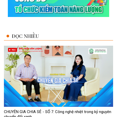
ĐỌC NHIỀU
CHUYÊN GIA CHIA SẺ - SỐ 7: Công nghệ nhiệt trong kỷ nguyên
chuyển đổi xanh