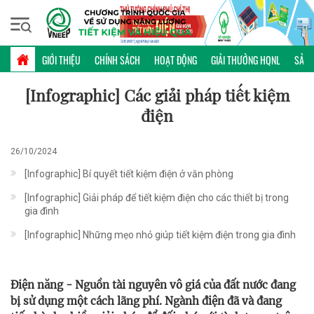
Thứ sáu, 07/08/2026 | 01:08 GMT+7
INFOGRAPHIC
GIỚI THIỆU
CHÍNH SÁCH
HOẠT ĐỘNG
GIẢI THƯỞNG HQNL
SẢN 
[Infographic] Các giải pháp tiết kiệm
điện
26/10/2024
[Infographic] Bí quyết tiết kiệm điện ở văn phòng
[Infographic] Giải pháp để tiết kiệm điện cho các thiết bị trong
gia đình
[Infographic] Những mẹo nhỏ giúp tiết kiệm điện trong gia đình
Điện năng - Nguồn tài nguyên vô giá của đất nước đang
bị sử dụng một cách lãng phí. Ngành điện đã và đang