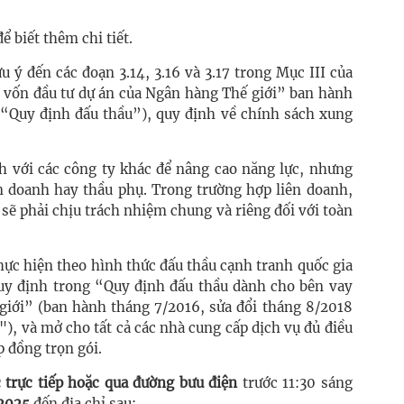
để biết thêm chi tiết.
 ý đến các đoạn 3.14, 3.16 và 3.17 trong Mục III của
 vốn đầu tư dự án của Ngân hàng Thế giới” ban hành
 (“Quy định đấu thầu”), quy định về chính sách xung
nh với các công ty khác để nâng cao năng lực, nhưng
ên doanh hay thầu phụ. Trong trường hợp liên doanh,
 sẽ phải chịu trách nhiệm chung và riêng đối với toàn
hực hiện theo hình thức đấu thầu cạnh tranh quốc gia
uy định trong “Quy định đấu thầu dành cho bên vay
giới” (ban hành tháng 7/2016, sửa đổi tháng 8/2018
), và mở cho tất cả các nhà cung cấp dịch vụ đủ điều
p đồng trọn gói.
 trực tiếp hoặc qua đường bưu điện
trước 11:30 sáng
 2025
đến địa chỉ sau: