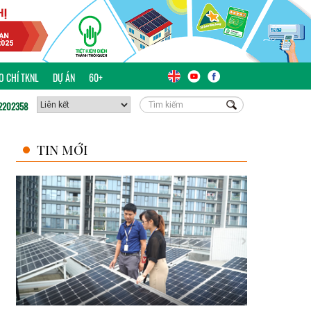
ÁO CHÍ TKNL
DỰ ÁN
60+
2202358
TIN MỚI