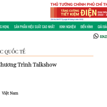
NG HQNL
SẢN PHẨM HIỆU SUẤT CAO NHẤT
KINH NGHIỆM
ĐIỂN HÌNH
GIẢI B
024.2
C QUỐC TẾ
 Chương Trình Talkshow
Việt Nam