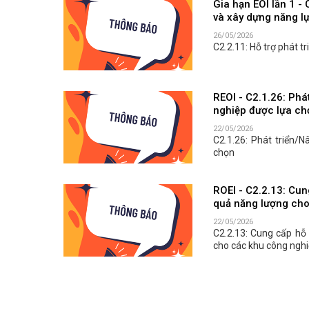
Gia hạn EOI lần 1 - 
và xây dựng năng l
26/05/2026
C2.2.11: Hỗ trợ phát t
REOI - C2.1.26: Ph
nghiệp được lựa ch
22/05/2026
C2.1.26: Phát triển
chọn
ROEI - C2.2.13: Cung
quả năng lượng cho
22/05/2026
C2.2.13: Cung cấp hỗ 
cho các khu công nghi