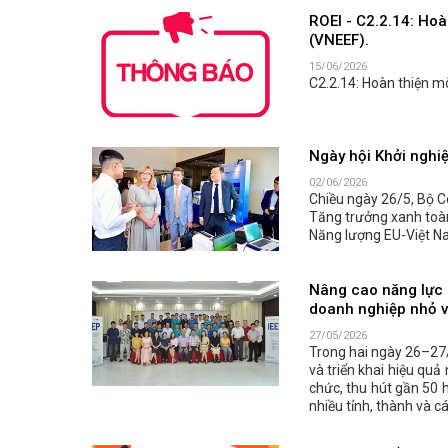
ROEI - C2.2.14: Hoà
(VNEEF).
15/06/2026
C2.2.14: Hoàn thiện m
Ngày hội Khởi nghi
02/06/2026
Chiều ngày 26/5, Bộ C
Tăng trưởng xanh toàn
Năng lượng EU-Việt N
Nâng cao năng lực 
doanh nghiệp nhỏ v
27/05/2026
Trong hai ngày 26–27/
và triển khai hiệu qu
chức, thu hút gần 50 h
nhiều tỉnh, thành và 