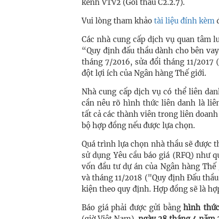
kênh VTV2 (Gói thầu C2.2.7).
Vui lòng tham khảo
tài liệu đính kèm
Các nhà cung cấp dịch vụ quan tâm lưu
“Quy định đấu thầu dành cho bên vay
tháng 7/2016, sửa đổi tháng 11/2017
đột lợi ích của Ngân hàng Thế giới.
Nhà cung cấp dịch vụ có thể liên da
cần nêu rõ hình thức liên danh là li
tất cả các thành viên trong liên doanh
bộ hợp đồng nếu được lựa chọn.
Quá trình lựa chọn nhà thầu sẽ được t
sử dụng Yêu cầu báo giá (RFQ) như q
vốn đầu tư dự án của Ngân hàng Thế 
và tháng 11/2018 ("Quy định Đấu thầu"
kiện theo quy định. Hợp đồng sẽ là hợ
Báo giá phải được gửi bằng
hình thức
(giờ Việt Nam),
ngày 28 tháng 4 năm