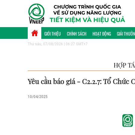
GIỚI THIỆU
CHÍNH SÁCH
HOẠT ĐỘNG
GIẢI THƯỞ
Thứ sáu, 07/08/2026 | 06:27 GMT+7
HỢP TÁ
Yêu cầu báo giá - C2.2.7: Tổ Chức
10/04/2025