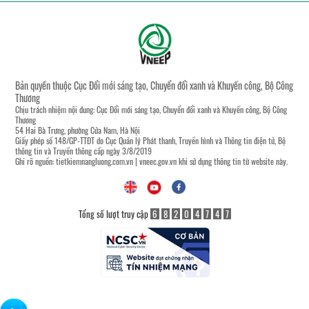
Bản quyền thuộc Cục Đổi mới sáng tạo, Chuyển đổi xanh và Khuyến công, Bộ Công
Thương
Chịu trách nhiệm nội dung: Cục Đổi mới sáng tạo, Chuyển đổi xanh và Khuyến công, Bộ Công
Thương
54 Hai Bà Trưng, phường Cửa Nam, Hà Nội
Giấy phép số 148/GP-TTĐT do Cục Quản lý Phát thanh, Truyền hình và Thông tin điện tử, Bộ
thông tin và Truyền thông cấp ngày 3/8/2019
Ghi rõ nguồn:
tietkiemnangluong.com.vn
|
vneec.gov.vn
khi sử dụng thông tin từ website này.
Tổng số lượt truy cập
6
8
2
0
4
7
4
7