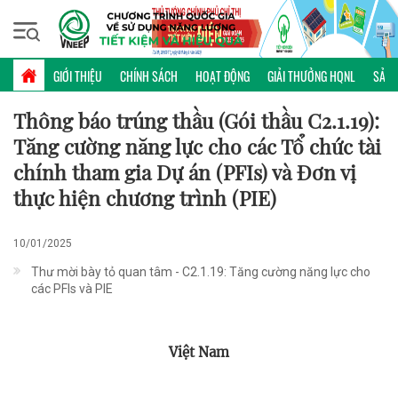
Thứ năm, 06/08/2026 | 09:06 GMT+7
HỢP TÁC QUỐC TẾ
GIỚI THIỆU
CHÍNH SÁCH
HOẠT ĐỘNG
GIẢI THƯỞNG HQNL
SẢN 
Thông báo trúng thầu (Gói thầu C2.1.19):
Tăng cường năng lực cho các Tổ chức tài
chính tham gia Dự án (PFIs) và Đơn vị
thực hiện chương trình (PIE)
10/01/2025
Thư mời bày tỏ quan tâm - C2.1.19: Tăng cường năng lực cho
các PFIs và PIE
Việt Nam