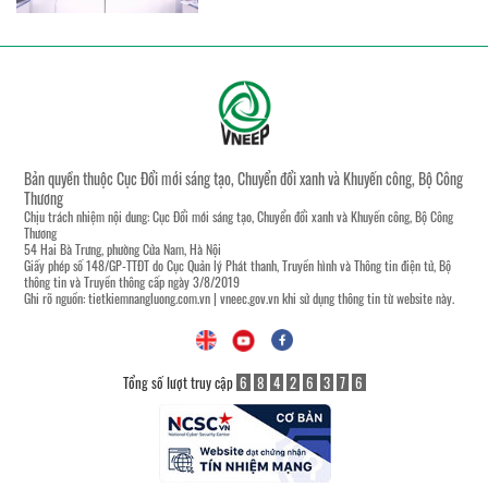
Bản quyền thuộc Cục Đổi mới sáng tạo, Chuyển đổi xanh và Khuyến công, Bộ Công
Thương
Chịu trách nhiệm nội dung: Cục Đổi mới sáng tạo, Chuyển đổi xanh và Khuyến công, Bộ Công
Thương
54 Hai Bà Trưng, phường Cửa Nam, Hà Nội
Giấy phép số 148/GP-TTĐT do Cục Quản lý Phát thanh, Truyền hình và Thông tin điện tử, Bộ
thông tin và Truyền thông cấp ngày 3/8/2019
Ghi rõ nguồn:
tietkiemnangluong.com.vn
|
vneec.gov.vn
khi sử dụng thông tin từ website này.
Tổng số lượt truy cập
6
8
4
2
6
3
7
6