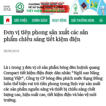
Chủ nhật, 09/08/2026 | 16:50 GMT+7
HOẠT ĐỘNG
GIỚI THIỆU
CHÍNH SÁCH
HOẠT ĐỘNG
GIẢI THƯỞNG HQNL
SẢN 
Đơn vị tiên phong sản xuất các sản
phẩm chiếu sáng tiết kiệm điện
28/09/2010
Là 1 trong 3 đơn vị có sản phẩm bóng đèn huỳnh quang
Compact tiết kiệm điện được dán nhãn “Ngôi sao Năng
lượng Việt”, Công ty CP bóng đèn phích nước Rạng Đông
luôn thể hiện vai trò tiên phong trong lĩnh vực sản xuất
các sản phẩm nguồn sáng và thiết bị chiếu sáng chất
lượng cao, hiệu suất cao, tiết kiệm điện và bảo vệ môi
trường.