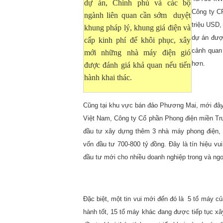
dự án, Chính phủ và các bộ
Công ty C
ngành liên quan cần sớm duyệt
triệu USD,
khung pháp l‎ý, khung giá điện và
dự án được
cấp kinh phí để khôi phục, xây
cảnh quan 
mới những nhà máy điện gió
hơn.
được đánh giá khả quan nếu tiến
hành khai thác.
Cũng tại khu vực bán đảo Phương Mai, mới đây
Việt Nam, Công ty Cổ phần Phong điện miền Trun
đầu tư xây dựng thêm 3 nhà máy phong điện, 
vốn đầu tư 700-800 tỷ đồng. Đây là tín hiệu v
đầu tư mới cho nhiều doanh nghiệp trong và ng
Đặc biệt, một tin vui mới đến đó là 5 tổ máy c
hành tốt, 15 tổ máy khác đang được tiếp tục xâ