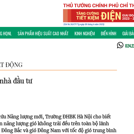
NG HQNL
SẢN PHẨM HIỆU SUẤT CAO NHẤT
KINH NGHIỆM
ĐIỂN HÌNH
GIẢI B
024.2
T ĐỘNG
 nhà đầu tư
 cứu Năng lượng mới, Trường ĐHBK Hà Nội cho biết
n năng lượng gió không trải đều trên toàn bộ lãnh
ió Đông Bắc và gió Đông Nam với tốc độ gió trung bình