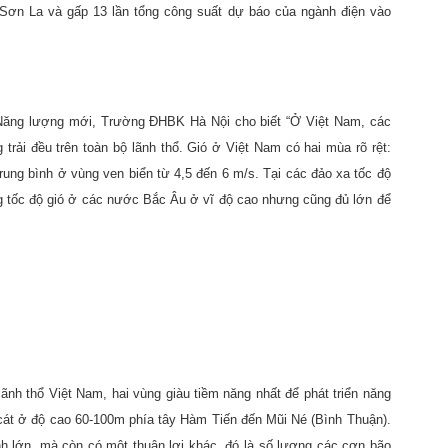
 Sơn La và gấp 13 lần tổng công suất dự báo của ngành điện vào
Năng lượng mới, Trường ĐHBK Hà Nội cho biết “Ở Việt Nam, các
 trải đều trên toàn bộ lãnh thổ. Gió ở Việt Nam có hai mùa rõ rệt:
ung bình ở vùng ven biển từ 4,5 đến 6 m/s. Tại các đảo xa tốc độ
g tốc độ gió ở các nước Bắc Âu ở vĩ độ cao nhưng cũng đủ lớn để
ãnh thổ Việt Nam, hai vùng giàu tiềm năng nhất để phát triển năng
 cát ở độ cao 60-100m phía tây Hàm Tiến đến Mũi Né (Bình Thuận).
h lớn, mà còn có một thuận lợi khác, đó là số lượng các cơn bão