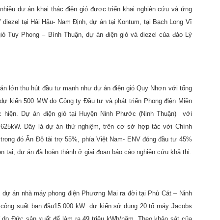
hiều dự án khai thác điện gió được triển khai nghiên cứu và ứng
diezel tại Hải Hậu- Nam Định, dự án tại Kontum, tại Bạch Long Vĩ
ó Tuy Phong – Bình Thuận, dự án điện gió và diezel của đảo L‎‎ý
án lớn thu hút đầu tư mạnh như dự án điện gió Quy Nhơn với tổng
 dự kiến 500 MW do Công ty Đầu tư và phát triển Phong điện Miền
c hiện. Dự án điện gió tại Huyện Ninh Phước (Ninh Thuận) với
 625kW. Đây là dự án thử nghiệm, trên cơ sở hợp tác với Chính
 trong đó Ấn Độ tài trợ 55%, phía Việt Nam- ENV đóng đầu tư 45%
iện tại, dự án đã hoàn thành ở giai đoạn báo cáo nghiên cứu khả thi.
 dự án nhà máy phong điện Phương Mai ra đời tại Phù Cát – Ninh
 công suất ban đầu15.000 kW dự kiến sử dụng 20 tổ máy Jacobs
 do Đức sản xuất để làm ra 49 triệu kWh/năm. Theo khảo sát của