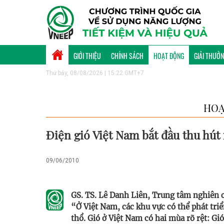
GIỚI THIỆU
CHÍNH SÁCH
HOẠT ĐỘNG
GIẢI THƯỞ
Thứ bảy, 08/08/2026 | 15:22 GMT+7
HOẠ
Điện gió Việt Nam bắt đầu thu hút
09/06/2010
GS. TS. Lê Danh Liên, Trung tâm nghiên
“Ở Việt Nam, các khu vực có thể phát triể
thổ. Gió ở Việt Nam có hai mùa rõ rệt: G