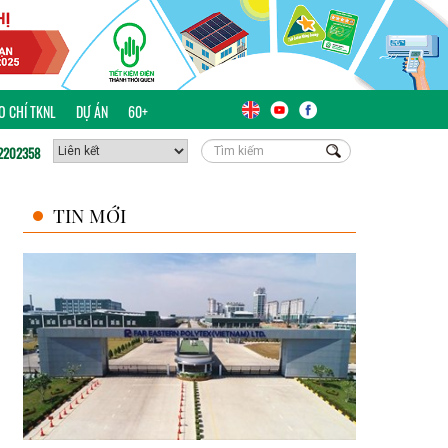
ÁO CHÍ TKNL
DỰ ÁN
60+
2202358
TIN MỚI