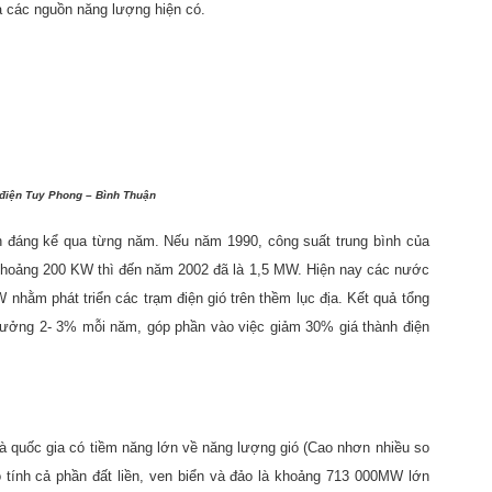
ả các nguồn năng lượng hiện có.
 điện Tuy Phong – Bình Thuận
ện đáng kể qua từng năm. Nếu năm 1990, công suất trung bình của
khoảng 200 KW thì đến năm 2002 đã là 1,5 MW. Hiện nay các nước
 nhằm phát triển các trạm điện gió trên thềm lục địa. Kết quả tổng
 trưởng 2- 3% mỗi năm, góp phần vào việc giảm 30% giá thành điện
à quốc gia có tiềm năng lớn về năng lượng gió (Cao nhơn nhiều so
ó tính cả phần đất liền, ven biển và đảo là khoảng 713 000MW lớn