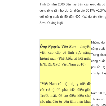
Tính từ năm 2000 đến nay trên cả nước đã có n
dụng rộng rãi như dự án điện gió 30 KW +10KW 
với công suất từ 50 đến 400 KW, dự án điện gi
Sơn- Quảng Ngãi …
Những dự 
Ông Nguyễn Văn Bản
– chuyên
công suất
viên cao cấp về lĩnh vực năng
Trung thự
lượng sạch (Phát biểu tại hội nghị
công suất
ENEREXPO Việt Nam 2010):
phủ ấn Độ
còn lại. H
“Việt
Nam
cần tận dụng triệt để
các cơ hội để phát triển điện gió.
Năm 2002,
Trước mắt, để tạo điều kiện cho
Thuận với
các nhà đầu tư yên tâm triển khai
48/750 kW