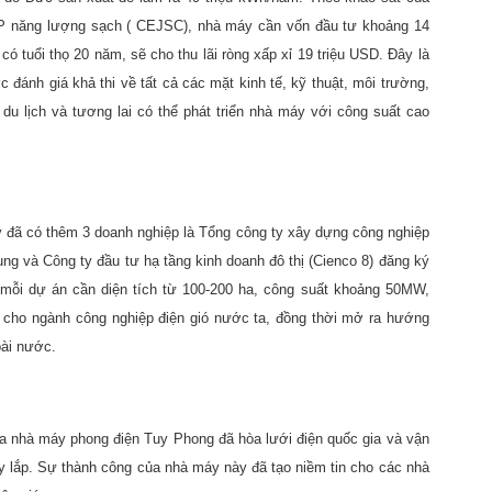
P năng lượng sạch ( CEJSC), nhà máy cần vốn đầu tư khoảng 14
 có tuổi thọ 20 năm, sẽ cho thu lãi ròng xấp xỉ 19 triệu USD. Đây là
 đánh giá khả thi về tất cả các mặt kinh tế, kỹ thuật, môi trường,
du lịch và tương lai có thể phát triển nhà máy với công suất cao
 đã có thêm 3 doanh nghiệp là Tổng công ty xây dựng công nghiệp
g và Công ty đầu tư hạ tầng kinh doanh đô thị (Cienco 8) đăng ký
mỗi dự án cần diện tích từ 100-200 ha, công suất khoảng 50MW,
ui cho ngành công nghiệp điện gió nước ta, đồng thời mở ra hướng
oài nước.
ủa nhà máy phong điện Tuy Phong đã hòa lưới điện quốc gia và vận
y lắp. Sự thành công của nhà máy này đã tạo niềm tin cho các nhà