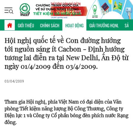
Thứ năm, 06/08/2026 | 20:04 GMT+7
HOẠT ĐỘNG
GIỚI THIỆU
CHÍNH SÁCH
HOẠT ĐỘNG
GIẢI THƯỞNG HQNL
SẢN 
Hội nghị quốc tế về Con đường hướng
tới nguồn sáng ít Cacbon - Định hướng
tương lai điễn ra tại New Delhi, Ấn Độ từ
ngày 01/4/2009 đến 03/4/2009.
03/04/2009
Tham gia Hội nghị, phía Việt Nam có đại diện của Văn
phòng Tiết kiệm năng lượng Bộ Công Thương, Công ty
Điện lực 1 và Công ty Cổ phần bóng đèn phích nước Rạng
đông.