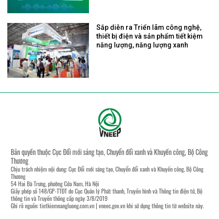
Sắp diễn ra Triển lãm công nghệ,
thiết bị điện và sản phẩm tiết kiệm
năng lượng, năng lượng xanh
Bản quyền thuộc Cục Đổi mới sáng tạo, Chuyển đổi xanh và Khuyến công, Bộ Công
Thương
Chịu trách nhiệm nội dung: Cục Đổi mới sáng tạo, Chuyển đổi xanh và Khuyến công, Bộ Công
Thương
54 Hai Bà Trưng, phường Cửa Nam, Hà Nội
Giấy phép số 148/GP-TTĐT do Cục Quản lý Phát thanh, Truyền hình và Thông tin điện tử, Bộ
thông tin và Truyền thông cấp ngày 3/8/2019
Ghi rõ nguồn:
tietkiemnangluong.com.vn
|
vneec.gov.vn
khi sử dụng thông tin từ website này.