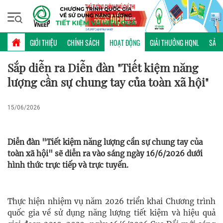
Thứ bảy, 08/08/2026 | 20:24 GMT+7
HOẠT ĐỘNG
GIỚI THIỆU
CHÍNH SÁCH
HOẠT ĐỘNG
GIẢI THƯỞNG HQNL
SẢN 
Sắp diễn ra Diễn đàn "Tiết kiệm năng
lượng cần sự chung tay của toàn xã hội"
15/06/2026
Diễn đàn "Tiết kiệm năng lượng cần sự chung tay của
toàn xã hội" sẽ diễn ra vào sáng ngày 16/6/2026 dưới
hình thức trực tiếp và trực tuyến.
Thực hiện nhiệm vụ năm 2026 triển khai Chương trình
quốc gia về sử dụng năng lượng tiết kiệm và hiệu quả