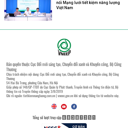
nối Mạng lưới tiết kiệm năng lượng
Việt Nam
Bản quyền thuộc Cục Đổi mới sáng tạo, Chuyển đổi xanh và Khuyến công, Bộ Công
Thương
Chịu trách nhiệm nội dung: Cục Đổi mới sáng tạo, Chuyển đổi xanh và Khuyến công, Bộ Công
Thương
54 Hai Bà Trưng, phường Cửa Nam, Hà Nội
Giấy phép số 148/GP-TTĐT do Cục Quản lý Phát thanh, Truyền hình và Thông tin điện tử, Bộ
thông tin và Truyền thông cấp ngày 3/8/2019
Ghi rõ nguồn:
tietkiemnangluong.com.vn
|
vneec.gov.vn
khi sử dụng thông tin từ website này.
Tổng số lượt truy cập
6
8
3
8
7
3
5
1